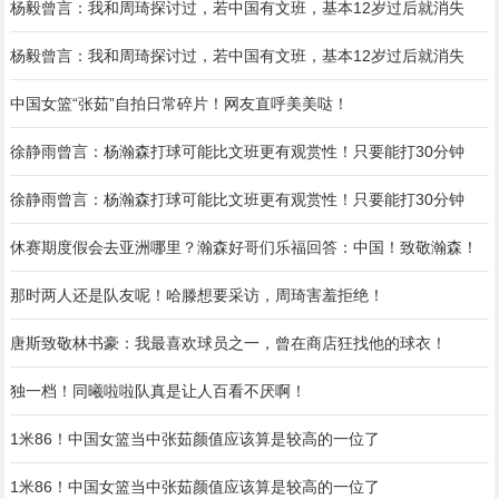
杨毅曾言：我和周琦探讨过，若中国有文班，基本12岁过后就消失
杨毅曾言：我和周琦探讨过，若中国有文班，基本12岁过后就消失
中国女篮“张茹”自拍日常碎片！网友直呼美美哒！
徐静雨曾言：杨瀚森打球可能比文班更有观赏性！只要能打30分钟
徐静雨曾言：杨瀚森打球可能比文班更有观赏性！只要能打30分钟
休赛期度假会去亚洲哪里？瀚森好哥们乐福回答：中国！致敬瀚森！
那时两人还是队友呢！哈滕想要采访，周琦害羞拒绝！
唐斯致敬林书豪：我最喜欢球员之一，曾在商店狂找他的球衣！
独一档！同曦啦啦队真是让人百看不厌啊！
1米86！中国女篮当中张茹颜值应该算是较高的一位了
1米86！中国女篮当中张茹颜值应该算是较高的一位了