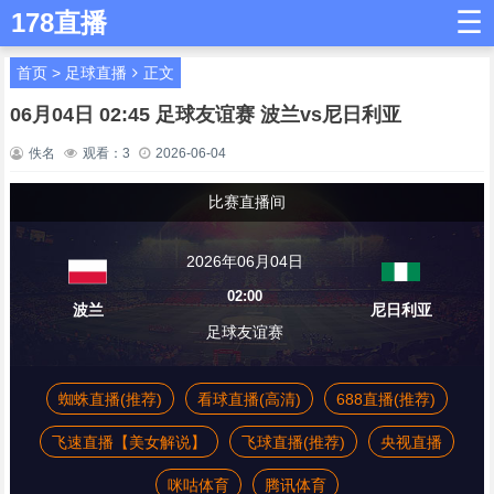
☰
178直播
首页
>
足球直播
正文
06月04日 02:45 足球友谊赛 波兰vs尼日利亚
佚名
观看：
3
2026-06-04
比赛直播间
2026年06月04日
02:00
波兰
尼日利亚
足球友谊赛
蜘蛛直播(推荐)
看球直播(高清)
688直播(推荐)
飞速直播【美女解说】
飞球直播(推荐)
央视直播
咪咕体育
腾讯体育