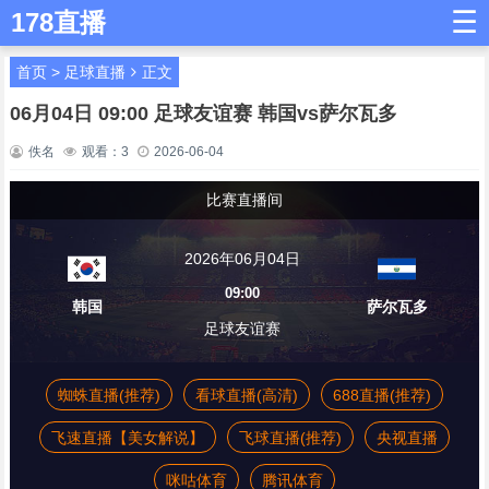
☰
178直播
首页
>
足球直播
正文
06月04日 09:00 足球友谊赛 韩国vs萨尔瓦多
佚名
观看：
3
2026-06-04
比赛直播间
2026年06月04日
09:00
韩国
萨尔瓦多
足球友谊赛
蜘蛛直播(推荐)
看球直播(高清)
688直播(推荐)
飞速直播【美女解说】
飞球直播(推荐)
央视直播
咪咕体育
腾讯体育