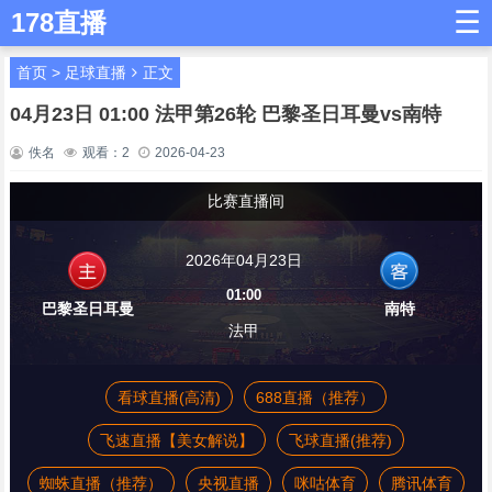
☰
178直播
首页
>
足球直播
正文
04月23日 01:00 法甲第26轮 巴黎圣日耳曼vs南特
佚名
观看：
2
2026-04-23
比赛直播间
2026年04月23日
01:00
巴黎圣日耳曼
南特
法甲
看球直播(高清)
688直播（推荐）
飞速直播【美女解说】
飞球直播(推荐)
蜘蛛直播（推荐）
央视直播
咪咕体育
腾讯体育