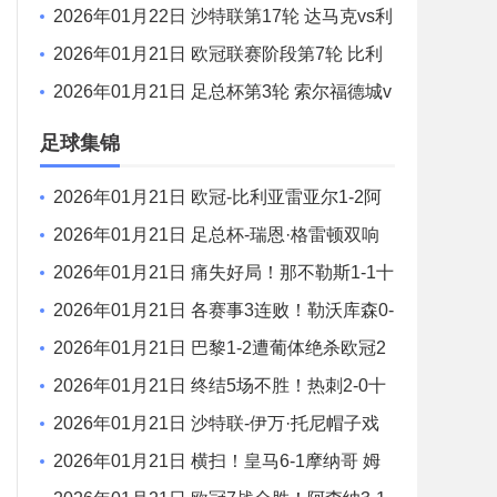
塔萨雷vs马德里竞技 全场录像
2026年01月22日 沙特联第17轮 达马克vs利
雅得胜利 全场录像
2026年01月21日 欧冠联赛阶段第7轮 比利
亚雷亚尔vs阿贾克斯 全场录像
2026年01月21日 足总杯第3轮 索尔福德城v
s斯文登 全场录像
足球集锦
2026年01月21日 欧冠-比利亚雷亚尔1-2阿
贾克斯 7轮不胜仅积1分列倒数第二
2026年01月21日 足总杯-瑞恩·格雷顿双响
索尔福德城3-2斯文登晋级将战曼城
2026年01月21日 痛失好局！那不勒斯1-1十
人哥本哈根 麦克托米奈破门德莱尼直红
2026年01月21日 各赛事3连败！勒沃库森0-
2奥林匹亚科斯 药厂17射门+6射正未果
2026年01月21日 巴黎1-2遭葡体绝杀欧冠2
轮不胜 巴黎3进球被吹苏亚雷斯双响+绝杀
2026年01月21日 终结5场不胜！热刺2-0十
人多特位居欧冠第四 罗梅罗、索兰克破门
2026年01月21日 沙特联-伊万·托尼帽子戏
法 吉达国民4-1赛哈特海湾
2026年01月21日 横扫！皇马6-1摩纳哥 姆