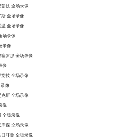
巴鄂竞技 全场录像
罗斯 全场录像
霍温 全场录像
 全场录像
全场录像
s巴塞罗那 全场录像
录像
德里竞技 全场录像
场录像
阿贾克斯 全场录像
录像
斯 全场录像
勒沃库森 全场录像
黎圣日耳曼 全场录像