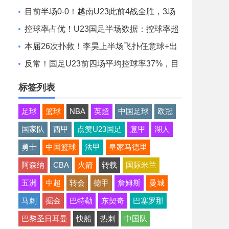
国足控球超6成+4射0正
目前半场0-0！越南U23此前4战全胜，3场
比赛上半场进球
控球率占优！U23国足半场数据：控球率超
6成，射门4-3，射正0-2
本届26次扑救！李昊上半场飞扑任意球+出
击化解险情 还造对手一黄
反常！国足U23前四场平均控球率37%，目
前半场控球率高达64%
标签列表
足球
篮球
NBA
英超
中国足球
欧冠
国家队
西甲
点赞U23国足
意甲
湖人
勇士
中国篮球
法甲
皇家马德里
阿森纳
CBA
火箭
转载
国际米兰
五洲
中超
转会
德甲
詹姆斯
曼城
马刺
掘金
巴特勒
东契奇
巴塞罗那
巴黎圣日耳曼
快船
热刺
中国队