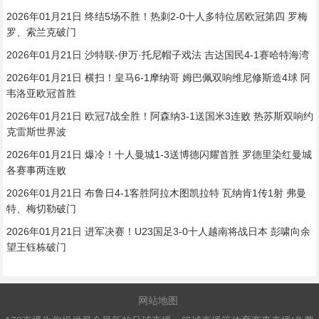
2026年01月21日 终结5场不胜！热刺2-0十人多特位居欧冠第四 罗梅
罗、索兰克破门
2026年01月21日 沙特联-伊万·托尼帽子戏法 吉达国民4-1赛哈特海湾
2026年01月21日 横扫！皇马6-1摩纳哥 姆巴佩双响维尼修斯造4球 阿
韦洛亚欧冠首胜
2026年01月21日 欧冠7战全胜！阿森纳3-1送国米3连败 热苏斯双响约
克雷斯世界波
2026年01月21日 爆冷！十人曼城1-3送博德闪耀首胜 罗德里染红曼城
各赛事两连败
2026年01月21日 布鲁日4-1客胜阿拉木图凯拉特 瓦纳肯1传1射 弗曼
特、梅切勒破门
2026年01月21日 进军决赛！U23国足3-0十人越南将战日本 彭啸向余
望王钰栋破门
网站地图