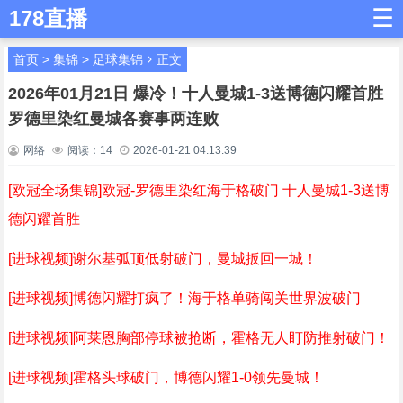
☰
178直播
首页
>
集锦
>
足球集锦
正文
2026年01月21日 爆冷！十人曼城1-3送博德闪耀首胜
罗德里染红曼城各赛事两连败
网络
阅读：
14
2026-01-21 04:13:39
[欧冠全场集锦]欧冠-罗德里染红海于格破门 十人曼城1-3送博
德闪耀首胜
[进球视频]谢尔基弧顶低射破门，曼城扳回一城！
[进球视频]博德闪耀打疯了！海于格单骑闯关世界波破门
[进球视频]阿莱恩胸部停球被抢断，霍格无人盯防推射破门！
[进球视频]霍格头球破门，博德闪耀1-0领先曼城！