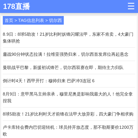
☰
178直播
首页
> TAG信息列表 > 切尔西
8.9日：8球5助攻！21岁比利时妖锋闪耀法甲，东家不肯卖，4大豪门
集体哄抢
鏖战90分钟状态拉满！拉维亚强势归来，切尔西首发席位再起悬念
曼联战平巴黎，新援初试锋芒，切尔西双赛在即，期待主力归队
倒计时4天！西甲开打：穆帅归来 巴萨冲3连冠 6
8月9日：意甲黑马主帅亲承，穆里尼奥是影响我最大的人！他完全拿
捏我
8球5助攻！21岁比利时天才前锋在法甲大放异彩，四大豪门争相求购
卢卡库转会费内巴切迎转机：球员持开放态度，那不勒斯要价1200万
欧