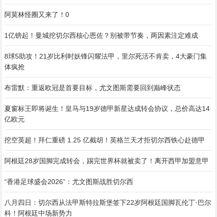
阿莫林怪圈又来了！0
1亿镑起！曼城挖切尔西核心恩佐？别被带节奏，两因素注定难成
8球5助攻！21岁比利时妖锋闪耀法甲，里尔死活不肯卖，4大豪门集
体疯抢
布雷默：重返欧冠是首要目标，尤文图斯需要回到巅峰状态
夏窗标王即将诞生！皇马与19岁德甲新星达成转会协议，总价高达14
亿欧元
挖空英超！拜仁重磅 1.25 亿截胡！英格兰天才拒切尔西铁心赴德甲
阿根廷28岁国脚完成转会，踢完世界杯就被卖了！离开西甲加盟意甲
“香港足球盛会2026”：尤文图斯战胜切尔西
八月四日：切尔西从法甲斯特拉斯堡签下22岁阿根廷国脚瓦伦丁·巴尔
科！阿根廷中场新势力