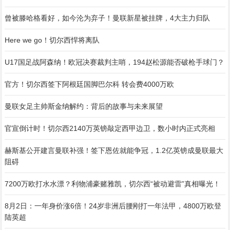
曾被滕哈格看好，如今沦为弃子！曼联新星被挂牌，4大主力归队
Here we go！切尔西悍将离队
U17国足战阿森纳！欧冠决赛裁判主哨，194赵松源能否破枪手球门？
官方！切尔西签下阿根廷国脚巴尔科 转会费4000万欧
曼联女足主帅斯金纳解约：背后的故事与未来展望
官宣倒计时！切尔西2140万英镑敲定西甲边卫，数小时内正式亮相
赫斯基公开建言曼联补强！签下恩佐就能争冠，1.2亿英镑成曼联最大
阻碍
7200万欧打水水漂？利物浦豪赌雅凯，切尔西“被动避雷”真相曝光！
8月2日：一年身价涨6倍！24岁非洲后腰刚打一年法甲，4800万欧登
陆英超