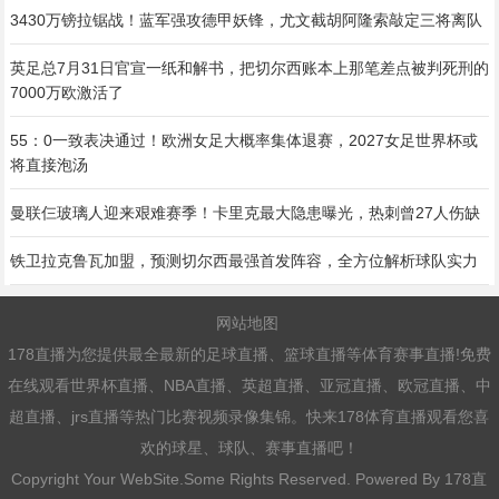
3430万镑拉锯战！蓝军强攻德甲妖锋，尤文截胡阿隆索敲定三将离队
英足总7月31日官宣一纸和解书，把切尔西账本上那笔差点被判死刑的
7000万欧激活了
55：0一致表决通过！欧洲女足大概率集体退赛，2027女足世界杯或
将直接泡汤
曼联仨玻璃人迎来艰难赛季！卡里克最大隐患曝光，热刺曾27人伤缺
铁卫拉克鲁瓦加盟，预测切尔西最强首发阵容，全方位解析球队实力
网站地图
178直播为您提供最全最新的足球直播、篮球直播等体育赛事直播!免费
在线观看世界杯直播、NBA直播、英超直播、亚冠直播、欧冠直播、中
超直播、jrs直播等热门比赛视频录像集锦。快来178体育直播观看您喜
欢的球星、球队、赛事直播吧！
Copyright Your WebSite.Some Rights Reserved. Powered By
178直