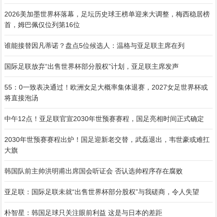
2026美加墨世界杯落幕，足坛历史球王榜单迎来大调整，梅西稳居榜
首，姆巴佩仅位列第16位
谁能接替因凡蒂诺？盘点5位候选人：温格与亚足联主席在列
国际足联放弃“出售世界杯部分股权”计划，亚足联主席发声
55：0一致表决通过！欧洲女足大概率集体退赛，2027女足世界杯或
将直接泡汤
中午12点！亚足联官宣2030年世预赛赛程，国足亮相时间正式确定
2030年世预赛赛程出炉！国足迎新老交替，武磊退出，韦世豪或难扛
大旗
韩国队前主帅洪明甫出席国会听证会 否认选帅程序存在腐败
亚足联：国际足联未就“出售世界杯部分股权”与我磋商，令人失望
朴智星：韩国足球只关注眼前利益 这是与日本的差距