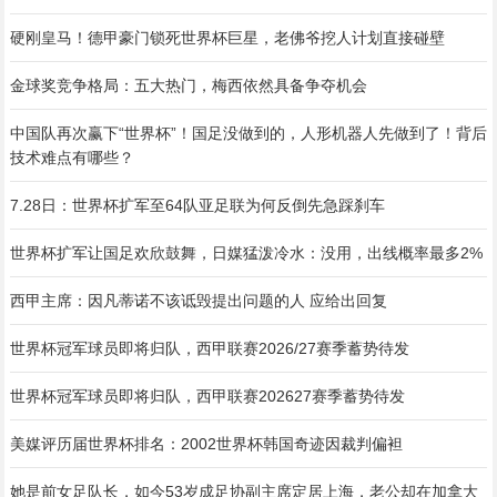
硬刚皇马！德甲豪门锁死世界杯巨星，老佛爷挖人计划直接碰壁
金球奖竞争格局：五大热门，梅西依然具备争夺机会
中国队再次赢下“世界杯”！国足没做到的，人形机器人先做到了！背后
技术难点有哪些？
7.28日：世界杯扩军至64队亚足联为何反倒先急踩刹车
世界杯扩军让国足欢欣鼓舞，日媒猛泼冷水：没用，出线概率最多2%
西甲主席：因凡蒂诺不该诋毁提出问题的人 应给出回复
世界杯冠军球员即将归队，西甲联赛2026/27赛季蓄势待发
世界杯冠军球员即将归队，西甲联赛202627赛季蓄势待发
美媒评历届世界杯排名：2002世界杯韩国奇迹因裁判偏袒
她是前女足队长，如今53岁成足协副主席定居上海，老公却在加拿大