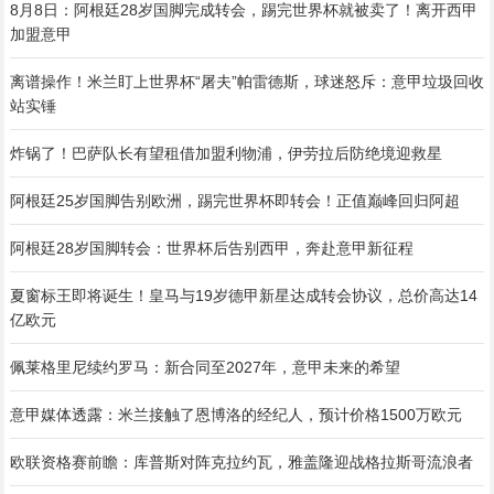
8月8日：阿根廷28岁国脚完成转会，踢完世界杯就被卖了！离开西甲
加盟意甲
离谱操作！米兰盯上世界杯“屠夫”帕雷德斯，球迷怒斥：意甲垃圾回收
站实锤
炸锅了！巴萨队长有望租借加盟利物浦，伊劳拉后防绝境迎救星
阿根廷25岁国脚告别欧洲，踢完世界杯即转会！正值巅峰回归阿超
阿根廷28岁国脚转会：世界杯后告别西甲，奔赴意甲新征程
夏窗标王即将诞生！皇马与19岁德甲新星达成转会协议，总价高达14
亿欧元
佩莱格里尼续约罗马：新合同至2027年，意甲未来的希望
意甲媒体透露：米兰接触了恩博洛的经纪人，预计价格1500万欧元
欧联资格赛前瞻：库普斯对阵克拉约瓦，雅盖隆迎战格拉斯哥流浪者