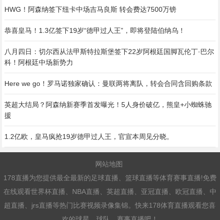
HWG！阿森纳签下纽卡中场吉马良斯 转会费达7500万镑
恭喜皇马！1.3亿签下19岁“德甲过人王”，即将登陆伯纳乌！
八月四日：切尔西从法甲斯特拉斯堡签下22岁阿根廷国脚瓦伦丁·巴尔
科！阿根廷中场新势力
Here we go！罗马诺独家确认：曼联两将离队，转会合同含回购条款
英超大结局？阿森纳新赛季首发曝光！5人身价破亿，熊皇+小蜘蛛驰
援
1.2亿欧，皇马疯抢19岁德甲过人王，官宣本周见分晓。
网站地图
178直播为您提供最全最新的足球直播、篮球直播等体育赛事直播!免费
在线观看世界杯直播、NBA直播、英超直播、亚冠直播、欧冠直播、中
超直播、jrs直播等热门比赛视频录像集锦。快来178体育直播观看您喜
欢的球星、球队、赛事直播吧！