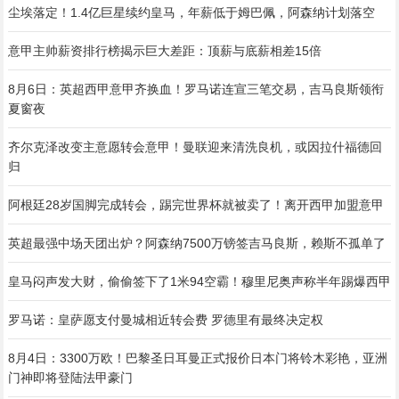
尘埃落定！1.4亿巨星续约皇马，年薪低于姆巴佩，阿森纳计划落空
意甲主帅薪资排行榜揭示巨大差距：顶薪与底薪相差15倍
8月6日：英超西甲意甲齐换血！罗马诺连宣三笔交易，吉马良斯领衔
夏窗夜
齐尔克泽改变主意愿转会意甲！曼联迎来清洗良机，或因拉什福德回
归
阿根廷28岁国脚完成转会，踢完世界杯就被卖了！离开西甲加盟意甲
英超最强中场天团出炉？阿森纳7500万镑签吉马良斯，赖斯不孤单了
皇马闷声发大财，偷偷签下了1米94空霸！穆里尼奥声称半年踢爆西甲
罗马诺：皇萨愿支付曼城相近转会费 罗德里有最终决定权
8月4日：3300万欧！巴黎圣日耳曼正式报价日本门将铃木彩艳，亚洲
门神即将登陆法甲豪门