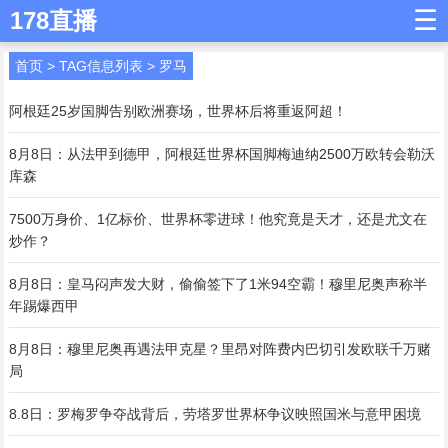
☰
178直播
首页
> TAG信息列表 > 罗马
阿根廷25岁国脚告别欧洲赛场，世界杯后将重返阿超！
8月8日：从法甲到德甲，阿根廷世界杯国脚梅迪纳2500万欧转会勒沃
库森
7500万身价、1亿标价、世界杯零进球！他究竟是天才，还是尤文在
炒作？
8月8日：皇马闷声发大财，偷偷签下了1米94空霸！穆里尼奥声称半
年踢爆西甲
8月8日：穆里尼奥再遇法甲克星？里昂对阵费内巴切引发欧联千万赌
局
8.8日：罗梅罗争夺战背后，劳塔罗世界杯争议映照国米与意甲困境