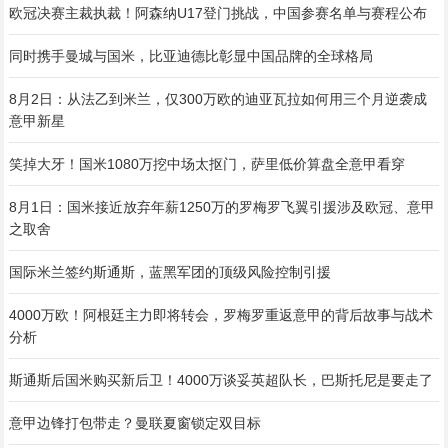
欧冠决赛主裁执裁！阿森纳U17登门挑战，中国参赛名单与赛程公布
同时携手曼城与国米，比亚迪德比彰显中国品牌的全球格局
8月2日：从法乙到米兰，仅300万欧的迪亚瓦拉如何用三个月逆袭成
意甲新星
笑掉大牙！国米1080万挖中场太抠门，萨里低价算盘全意甲看穿
8月1日：国米接近放弃年薪1250万的罗梅罗飞翼引援涉及欧冠、意甲
之取舍
国际米兰签约斯通斯，蓝黑军团的顶级风险控制引援
4000万欧！阿根廷主力即将转会，罗梅罗重返意甲的背后故事与战术
分析
斯通斯后国米购买新后卫！4000万谈妥英超队长，巴斯托尼是要走了
意甲边锋打包带走？曼联夏窗锁定双目标