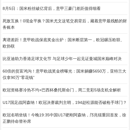
8月5日：国米粉丝破亿背后，意甲三豪门差距值得细看
死敌互换！0现金平换？国米尤文这笔交易背后，藏着意甲最残酷的财
务账本
离谱差距！意甲欧战保底奖金出炉：国米断层第一，欧冠碾压欧联、
欧协联
比亚迪助力香港足球文化节 与足球少年一起见证曼城国米巅峰对决
60倍的贫富鸿沟！意甲欧战奖金榜曝光：国米躺赚5650万，亚特兰大
仅拿90万“零花钱”
欧冠资格赛冷热不均+巴西杯桑托斯命门，周二竞彩5场玄机全解析
U17国足战阿森纳！欧冠决赛裁判主哨，194赵松源能否破枪手球门？
欧冠名哨坐镇！今晚19:35中国U17硬刚阿森纳，邝兆镭重回首发，徐
正鹏待命替补席