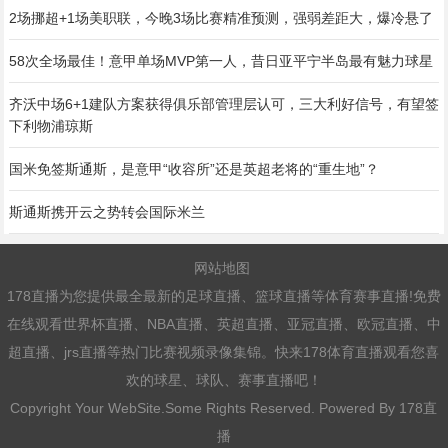
2场挪超+1场美职联，今晚3场比赛精准预测，强弱差距大，爆冷悬了
58次全场最佳！意甲单场MVP第一人，昔日亚平宁半岛最有魅力球星
齐沃中场6+1建队方案获得俱乐部管理层认可，三大利好信号，有望签
下利物浦琼斯
国米免签斯通斯，是意甲“收容所”还是英超老将的“重生地”？
斯通斯携开云之势转会国际米兰
网站地图
178直播为您提供最全最新的足球直播、篮球直播等体育赛事直播!免费
在线观看世界杯直播、NBA直播、英超直播、亚冠直播、欧冠直播、中
超直播、jrs直播等热门比赛视频录像集锦。快来178体育直播观看您喜
欢的球星、球队、赛事直播吧！
Copyright Your WebSite.Some Rights Reserved. Powered By
178直
播