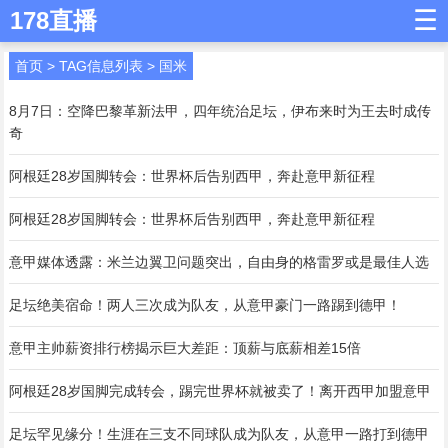
☰
178直播
首页
> TAG信息列表 > 国米
8月7日：空降巴黎革新法甲，四年统治足坛，伊布来时为王去时成传
奇
阿根廷28岁国脚转会：世界杯后告别西甲，奔赴意甲新征程
阿根廷28岁国脚转会：世界杯后告别西甲，奔赴意甲新征程
意甲媒体透露：米兰边翼卫问题突出，自由身的格雷罗或是最佳人选
足坛绝美宿命！两人三次成为队友，从意甲豪门一路踢到德甲！
意甲主帅薪资排行榜揭示巨大差距：顶薪与底薪相差15倍
阿根廷28岁国脚完成转会，踢完世界杯就被卖了！离开西甲加盟意甲
足坛罕见缘分！生涯在三支不同球队成为队友，从意甲一路打到德甲