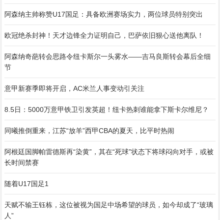
阿森纳主帅称赞U17国足：具备欧洲赛场实力，两位球员特别突出
欧冠绝杀封神！天才边锋全力证明自己，巴萨依旧狠心送他离队！
阿森纳奇葩转会思路令纽卡斯尔一头雾水——吉马良斯转会幕后全细
节
意甲新赛季即将开启，AC米兰人事变动引关注
8.5日：5000万意甲铁卫引发英超！纽卡热刺谁能拿下斯卡尔维尼？
同曦推倒重来，江苏“放羊”西甲CBA的夏天，比平时热闹
阿根廷国脚帕雷德斯再“染黄”，其在“死球”状态下将球闷向对手，或被
长时间禁赛
随着U17国足1
天赋不输王钰栋，这位被视为国足中场希望的球员，如今却成了“玻璃
人”