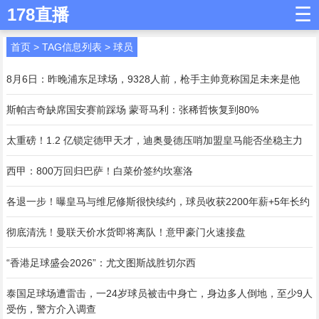
☰
178直播
首页
> TAG信息列表 > 球员
8月6日：昨晚浦东足球场，9328人前，枪手主帅竟称国足未来是他
斯帕吉奇缺席国安赛前踩场 蒙哥马利：张稀哲恢复到80%
太重磅！1.2 亿锁定德甲天才，迪奥曼德压哨加盟皇马能否坐稳主力
西甲：800万回归巴萨！白菜价签约坎塞洛
各退一步！曝皇马与维尼修斯很快续约，球员收获2200年薪+5年长约
彻底清洗！曼联天价水货即将离队！意甲豪门火速接盘
“香港足球盛会2026”：尤文图斯战胜切尔西
泰国足球场遭雷击，一24岁球员被击中身亡，身边多人倒地，至少9人
受伤，警方介入调查