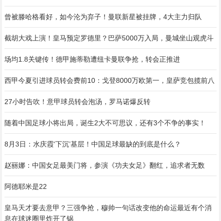
曾被滕哈格看好，如今沦为弃子！曼联新星被挂牌，4大主力归队
截胡大戏上演！皇马预定罗德里？巴萨5000万入局，曼城坐山观虎斗
场均1.8关键传！德甲施蒂勒遭纽卡曼联争抢，转会正推进
西甲今夏引进球员转会费前10：戈登8000万欧第一，皇萨竞包揽前八
27小时告吹！意甲球员转会泡汤，罗马诺爆反转
随着中国足球小将出局，诞生2大不可思议，还有3个不争的事实！
8月3日：水庆霞‘下沉’基层！中国足球最缺的到底是什么？
赵丽娜：中国女足最美门将，参演《功夫女足》翻红，追求者无数
阿德耶米是22
皇马天才要去意甲？三强争抢，穆帅一句话改变他的命运最近有个消
息在球迷圈里炸开了锅