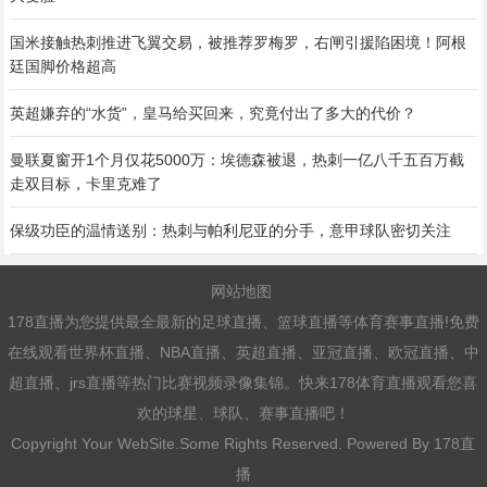
国米接触热刺推进飞翼交易，被推荐罗梅罗，右闸引援陷困境！阿根
廷国脚价格超高
英超嫌弃的“水货”，皇马给买回来，究竟付出了多大的代价？
曼联夏窗开1个月仅花5000万：埃德森被退，热刺一亿八千五百万截
走双目标，卡里克难了
保级功臣的温情送别：热刺与帕利尼亚的分手，意甲球队密切关注
网站地图
178直播为您提供最全最新的足球直播、篮球直播等体育赛事直播!免费
在线观看世界杯直播、NBA直播、英超直播、亚冠直播、欧冠直播、中
超直播、jrs直播等热门比赛视频录像集锦。快来178体育直播观看您喜
欢的球星、球队、赛事直播吧！
Copyright Your WebSite.Some Rights Reserved. Powered By
178直
播