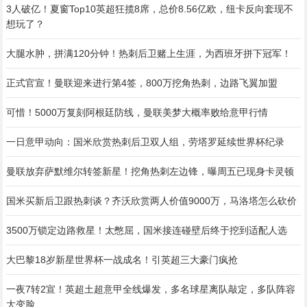
3人破亿！夏窗Top10英超狂揽8席，总价8.56亿欧，纽卡反向套现不
想玩了？
大腿水肿，拼满120分钟！热刺后卫赌上生涯，为西班牙拼下冠军！
正式官宣！曼联迎来进行第4签，800万挖角热刺，边路飞翼加盟
可惜！5000万复刻阿根廷防线，曼联美梦大概率败给意甲行情
一日意甲动向：国米欣赏热刺后卫双人组，劳塔罗延续世界杯纪录
曼联放弃萨默维尔转签新星！挖角热刺左边锋，曝周五已现身卡灵顿
国米买新后卫跟热刺谈？齐沃欣赏两人价值9000万，马洛塔怎么砍价
3500万锁定边路救星！太憋屈，国米接连碰壁后终于挖到适配人选
大巴黎18岁新星世界杯一战成名！引英超三大豪门疯抢
一夜7转2宣！英超土超意甲全线爆发，多名球星离队敲定，多队阵容
大变脸