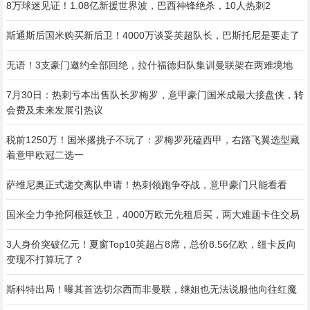
8万球迷见证！1.08亿新援世界波，巴西神锋绝杀，10人热刺2
斯通斯后国米购买新后卫！4000万谈妥英超队长，巴斯托尼是要走了
无语！3支豪门邀约全部回绝，拉什福德归队集训曼联架在两难境地
7月30日：热刺亏本出售队长罗梅罗，意甲豪门国米成最大接盘侠，转
会费及未来发展引热议
税前1250万！国米撂挑子不玩了：罗梅罗死磕西甲，右路飞翼选型藏
着意甲欧冠二选一
萨维尼奥正式递交离队申请！热刺领跑争夺战，意甲豪门只能看看
国米全力争抢阿根廷铁卫，4000万欧元先租后买，两大难题卡住交易
3人身价突破亿元！夏窗Top10英超占8席，总价8.56亿欧，纽卡反向
变现不打算玩了？
斯科特出局！曝其首选切尔西而非曼联，继姐也无法说服他向往红魔