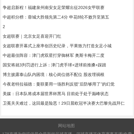
争超启新程！福建泉州南安女足荣耀出征2026女甲联赛
中超积分榜：蓉城大胜领先第二4分 申花8轮不败升至第五
2
女超联赛｜北京女足喜迎开门红
女超联赛开幕式上座率创历史纪录，平果致力打造女足小城
中超最佳阵容：津门虎双星打穿御林军 奥斯卡梅开二度
国安将就3判罚进行上诉：津门虎手球+进球前推搡+踩踏
博主披露泰山队内困境：核心岗位德不配位 股改埋祸根
今夜老特拉福德：曼联要用一场胜利反驳“后防够用了”的幻觉
美媒：日本队将成本届世界杯黑马 目前处于处于巅峰状态
卫冕关关难过，这回最是险恶！29日晨欧冠半决赛大巴黎先战拜仁
网站地图