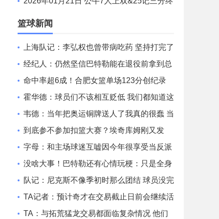
12分 申京准三双&KD18+7 文班21中5
2026年01月21日 公牛7人上双&25记三分终
结快船6连胜 哈登25中9 科林斯23分
篮球新闻
上海队记：李弘权也曾带病吃药 坚持打完了
山西和广东的两连客
经纪人：仍然坚信巴特勒能在退役前拿到总
冠军 他会迎接挑战！
命中率超6成！合肥女篮单场123分创纪录
刷新联赛近12年单场新高
霍华德：球员们不该相互贬低 我们都知道这
一路走来有多不容易
韦德：当年把奥运铜牌送人了我真的很蠢 当
时我们被灌输唯金牌论
到底参不参加扣篮大赛？埃奇库姆刚又发
文：我和马克西可能会参加
字母：和主场球迷互嘘因今年很享受当反派
不知道能否留队
没啥大事！巴特勒还有心情玩梗：只是全身
酸痛 我很快就会回来！
队记：尼克斯不像季初时那么团结 球员没完
全接受面包体系的角色
TA记者：预计奇才在交易截止日前会继续活
跃 他们愿意接手大合同
TA：与拓荒猛龙交易都面临复杂情况 他们