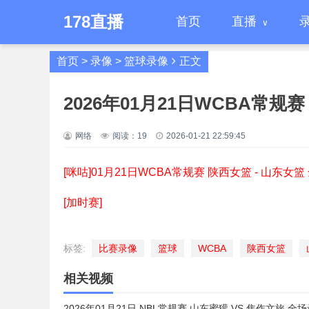
178直播
首页
直播
首页
>
录像
>
篮球录像
正文
2026年01月21日WCBA常规
网络
阅读：
19
2026-01-21 22:59:45
[咪咕]01月21日WCBA常规赛 陕西女篮 - 山东女
[加时赛]
标签:
比赛录像
篮球
WCBA
陕西女篮
相关视频
2026年01月21日 NBL常规赛 山东蜜獾 VS 焦作文旅 全