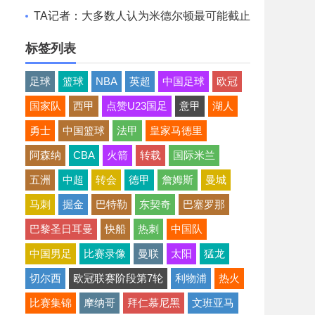
想清薪资空间且提高战力
TA记者：大多数人认为米德尔顿最可能截止
日后留队 成为买断候选
标签列表
足球
篮球
NBA
英超
中国足球
欧冠
国家队
西甲
点赞U23国足
意甲
湖人
勇士
中国篮球
法甲
皇家马德里
阿森纳
CBA
火箭
转载
国际米兰
五洲
中超
转会
德甲
詹姆斯
曼城
马刺
掘金
巴特勒
东契奇
巴塞罗那
巴黎圣日耳曼
快船
热刺
中国队
中国男足
比赛录像
曼联
太阳
猛龙
切尔西
欧冠联赛阶段第7轮
利物浦
热火
比赛集锦
摩纳哥
拜仁慕尼黑
文班亚马