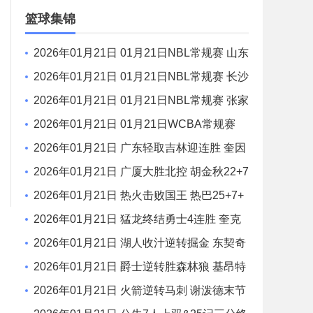
场录像
篮球集锦
2026年01月21日 01月21日NBL常规赛 山东
蜜獾 94 - 101 焦作文旅 全场集锦
2026年01月21日 01月21日NBL常规赛 长沙
勇胜 96 - 108 江西鲸裕清酒 全场集锦
2026年01月21日 01月21日NBL常规赛 张家
口体文旅 75 - 97 湖北文旅 全场集锦
2026年01月21日 01月21日WCBA常规赛
陕西女篮 77 - 103 山东女篮 全场集锦
2026年01月21日 广东轻取吉林迎连胜 奎因
42+7+8 徐杰15+6 姜伟泽27分
2026年01月21日 广厦大胜北控 胡金秋22+7
布朗26+6 廖三宁9中3
2026年01月21日 热火击败国王 热巴25+7+
5 威少22+6+6失误 德罗赞两度引冲突
2026年01月21日 猛龙终结勇士4连胜 奎克
利平最高40分 库里16中6 库明加20分
2026年01月21日 湖人收汁逆转掘金 东契奇
38+13+10 老詹准三双 穆雷下半场2分
2026年01月21日 爵士逆转胜森林狼 基昂特
·乔治生涯新高43分 爱德华兹38+8
2026年01月21日 火箭逆转马刺 谢泼德末节