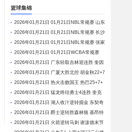
场录像
篮球集锦
2026年01月21日 01月21日NBL常规赛 山东
蜜獾 94 - 101 焦作文旅 全场集锦
2026年01月21日 01月21日NBL常规赛 长沙
勇胜 96 - 108 江西鲸裕清酒 全场集锦
2026年01月21日 01月21日NBL常规赛 张家
口体文旅 75 - 97 湖北文旅 全场集锦
2026年01月21日 01月21日WCBA常规赛
陕西女篮 77 - 103 山东女篮 全场集锦
2026年01月21日 广东轻取吉林迎连胜 奎因
42+7+8 徐杰15+6 姜伟泽27分
2026年01月21日 广厦大胜北控 胡金秋22+7
布朗26+6 廖三宁9中3
2026年01月21日 热火击败国王 热巴25+7+
5 威少22+6+6失误 德罗赞两度引冲突
2026年01月21日 猛龙终结勇士4连胜 奎克
利平最高40分 库里16中6 库明加20分
2026年01月21日 湖人收汁逆转掘金 东契奇
38+13+10 老詹准三双 穆雷下半场2分
2026年01月21日 爵士逆转胜森林狼 基昂特
·乔治生涯新高43分 爱德华兹38+8
2026年01月21日 火箭逆转马刺 谢泼德末节