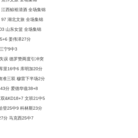
108 江西鲸裕清酒 全场集锦
- 97 湖北文旅 全场集锦
 103 山东女篮 全场集锦
5+6 姜伟泽27分
廖三宁9中3
6+6失误 德罗赞两度引冲突
库里16中6 库明加20分
 老詹准三双 穆雷下半场2分
43分 爱德华兹38+8
&KD18+7 文班21中5
哈登25中9 科林斯23分
27分 马克西25中7