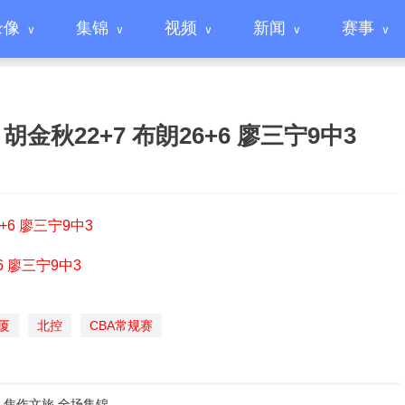
录像
集锦
视频
新闻
赛事
 胡金秋22+7 布朗26+6 廖三宁9中3
+6 廖三宁9中3
6 廖三宁9中3
厦
北控
CBA常规赛
101 焦作文旅 全场集锦