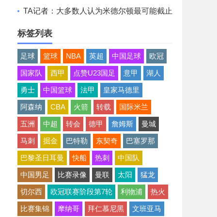
想清薪资空间且提高战力
TA记者：大多数人认为米德尔顿最可能截止
日后留队 成为买断候选
标签列表
足球
篮球
NBA
英超
中国足球
欧冠
国家队
西甲
点赞U23国足
意甲
湖人
勇士
中国篮球
法甲
皇家马德里
阿森纳
CBA
火箭
转载
国际米兰
五洲
中超
转会
德甲
詹姆斯
曼城
马刺
掘金
巴特勒
东契奇
巴塞罗那
巴黎圣日耳曼
快船
热刺
中国队
中国男足
比赛录像
曼联
太阳
猛龙
切尔西
欧冠联赛阶段第7轮
利物浦
热火
比赛集锦
摩纳哥
拜仁慕尼黑
文班亚马