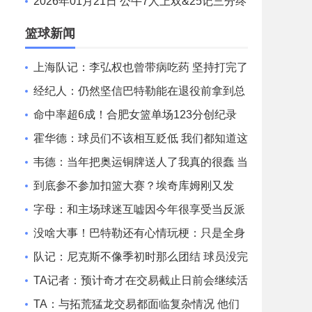
12分 申京准三双&KD18+7 文班21中5
2026年01月21日 公牛7人上双&25记三分终
结快船6连胜 哈登25中9 科林斯23分
篮球新闻
上海队记：李弘权也曾带病吃药 坚持打完了
山西和广东的两连客
经纪人：仍然坚信巴特勒能在退役前拿到总
冠军 他会迎接挑战！
命中率超6成！合肥女篮单场123分创纪录
刷新联赛近12年单场新高
霍华德：球员们不该相互贬低 我们都知道这
一路走来有多不容易
韦德：当年把奥运铜牌送人了我真的很蠢 当
时我们被灌输唯金牌论
到底参不参加扣篮大赛？埃奇库姆刚又发
文：我和马克西可能会参加
字母：和主场球迷互嘘因今年很享受当反派
不知道能否留队
没啥大事！巴特勒还有心情玩梗：只是全身
酸痛 我很快就会回来！
队记：尼克斯不像季初时那么团结 球员没完
全接受面包体系的角色
TA记者：预计奇才在交易截止日前会继续活
跃 他们愿意接手大合同
TA：与拓荒猛龙交易都面临复杂情况 他们