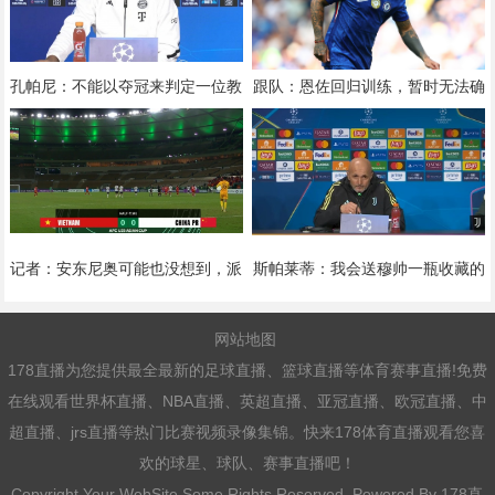
孔帕尼：不能以夺冠来判定一位教
跟队：恩佐回归训练，暂时无法确
练优秀，也不能以降级判定他糟糕
定能否出战欧冠对阵帕福斯
记者：安东尼奥可能也没想到，派
斯帕莱蒂：我会送穆帅一瓶收藏的
替补去防守拼一拼，结果攻了半场
酒，有他参与比赛必须做不同准备
网站地图
178直播为您提供最全最新的足球直播、篮球直播等体育赛事直播!免费
在线观看世界杯直播、NBA直播、英超直播、亚冠直播、欧冠直播、中
超直播、jrs直播等热门比赛视频录像集锦。快来178体育直播观看您喜
欢的球星、球队、赛事直播吧！
Copyright Your WebSite.Some Rights Reserved. Powered By
178直