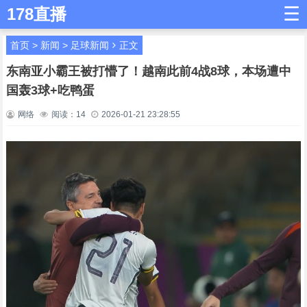
☰
178直播
首页
>
新闻
>
足球新闻
正文
东南亚小霸王被打懵了！越南此前4战8球，本场遭中
国轰3球+吃鸭蛋
网络
阅读：
14
2026-01-21 23:28:55