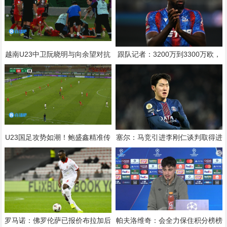
越南U23中卫阮晓明与向余望对抗
跟队记者：3200万到3300万欧，
后受伤被换下，阮德英替补登场
尤文对马特塔的第二份报价仍遭拒
绝
U23国足攻势如潮！鲍盛鑫精准传
塞尔：马竞引进李刚仁谈判取得进
中，后点的杨希没有顶到皮球
展，还有意埃德森和若昂·戈麦斯
罗马诺：佛罗伦萨已报价布拉加后
帕夫洛维奇：会全力保住积分榜榜