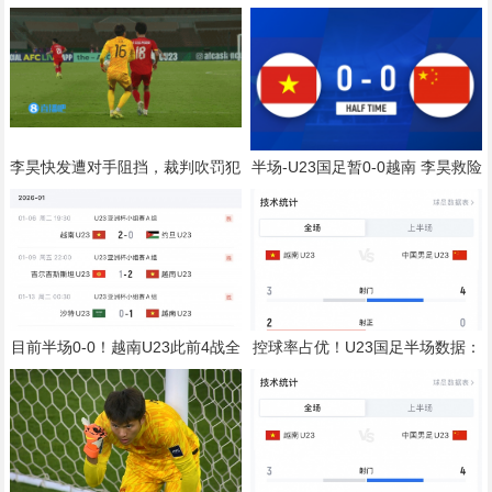
卫尼亚凯特，方案租借+买断选项
首位置；格雷茨卡是我的支柱
李昊快发遭对手阻挡，裁判吹罚犯
半场-U23国足暂0-0越南 李昊救险
规，对手吃到一张黄牌
+造黄牌 国足控球超6成+4射0正
目前半场0-0！越南U23此前4战全
控球率占优！U23国足半场数据：
胜，3场比赛上半场进球
控球率超6成，射门4-3，射正0-2