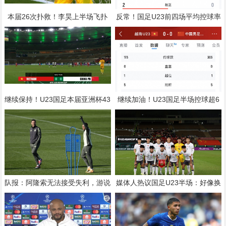
本届26次扑救！李昊上半场飞扑
反常！国足U23前四场平均控球率
任意球+出击化解险情 还造对手一
37%，目前半场控球率高达64%
黄
继续保持！U23国足本届亚洲杯43
继续加油！U23国足半场控球超6
5分钟1球未丢，仍保持0失球纪录
成传球数多130，多名主力在替补
席
队报：阿隆索无法接受失利，游说
媒体人热议国足U23半场：好像换
姆巴佩带伤出战，建议打封闭被拒
了支队伍，争取吃巧克力味巧克力