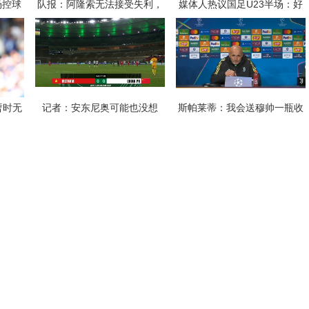
场控球
队报：阿隆索无法接受失利，
媒体人热议国足U23半场：好
名主力
游说姆巴佩带伤出战，建议打
像换了支队伍，争取吃巧克力
封闭被拒
味巧克力
暂时无
记者：安东尼奥可能也没想
斯帕莱蒂：我会送穆帅一瓶收
阵帕福
到，派替补去防守拼一拼，结
藏的酒，有他参与比赛必须做
果攻了半场
不同准备