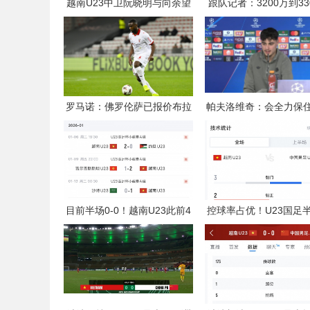
越南U23中卫阮晓明与向余望
跟队记者：3200万到33
对抗后受伤被换下，阮德英替
欧，尤文对马特塔的第
补登场
价仍遭拒绝
罗马诺：佛罗伦萨已报价布拉
帕夫洛维奇：会全力保
加后卫尼亚凯特，方案租借
榜榜首位置；格雷茨卡
+买断选项
支柱
目前半场0-0！越南U23此前4
控球率占优！U23国足
战全胜，3场比赛上半场进球
据：控球率超6成，射门4
射正0-2