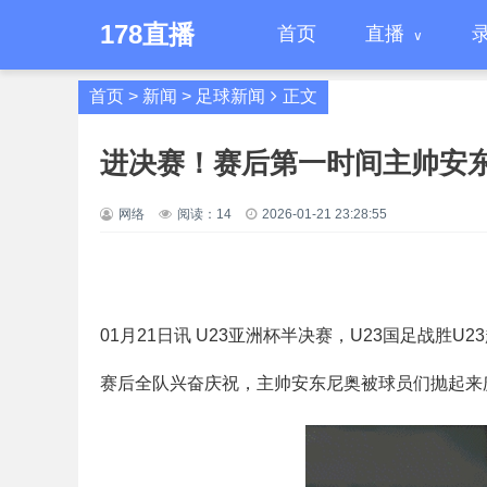
178直播
首页
直播
首页
>
新闻
>
足球新闻
正文
进决赛！赛后第一时间主帅安
网络
阅读：
14
2026-01-21 23:28:55
01月21日讯 U23亚洲杯半决赛，U23国足战胜U2
赛后全队兴奋庆祝，主帅安东尼奥被球员们抛起来