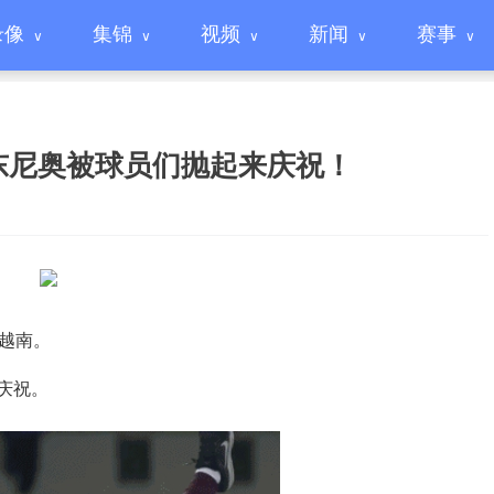
录像
集锦
视频
新闻
赛事
东尼奥被球员们抛起来庆祝！
3越南。
庆祝。