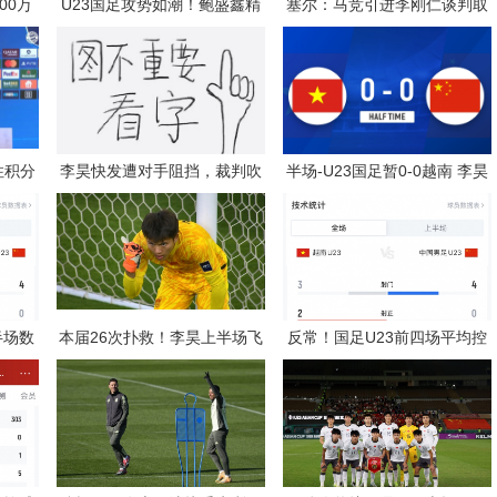
00万
U23国足攻势如潮！鲍盛鑫精
塞尔：马竞引进李刚仁谈判取
二份报
准传中，后点的杨希没有顶到
得进展，还有意埃德森和若昂·
皮球
戈麦斯
住积分
李昊快发遭对手阻挡，裁判吹
半场-U23国足暂0-0越南 李昊
是我的
罚犯规，对手吃到一张黄牌
救险+造黄牌 国足控球超6成+
4射0正
半场数
本届26次扑救！李昊上半场飞
反常！国足U23前四场平均控
-3，
扑任意球+出击化解险情 还造
球率37%，目前半场控球率高
对手一黄
达64%