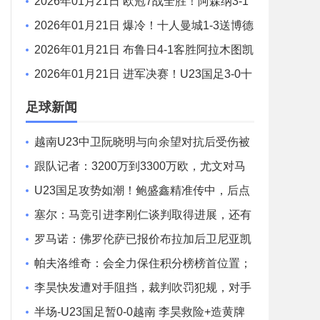
巴佩双响维尼修斯造4球 阿韦洛亚欧冠首胜
2026年01月21日 欧冠7战全胜！阿森纳3-1
送国米3连败 热苏斯双响约克雷斯世界波
2026年01月21日 爆冷！十人曼城1-3送博德
闪耀首胜 罗德里染红曼城各赛事两连败
2026年01月21日 布鲁日4-1客胜阿拉木图凯
拉特 瓦纳肯1传1射 弗曼特、梅切勒破门
2026年01月21日 进军决赛！U23国足3-0十
人越南将战日本 彭啸向余望王钰栋破门
足球新闻
越南U23中卫阮晓明与向余望对抗后受伤被
换下，阮德英替补登场
跟队记者：3200万到3300万欧，尤文对马
特塔的第二份报价仍遭拒绝
U23国足攻势如潮！鲍盛鑫精准传中，后点
的杨希没有顶到皮球
塞尔：马竞引进李刚仁谈判取得进展，还有
意埃德森和若昂·戈麦斯
罗马诺：佛罗伦萨已报价布拉加后卫尼亚凯
特，方案租借+买断选项
帕夫洛维奇：会全力保住积分榜榜首位置；
格雷茨卡是我的支柱
李昊快发遭对手阻挡，裁判吹罚犯规，对手
吃到一张黄牌
半场-U23国足暂0-0越南 李昊救险+造黄牌