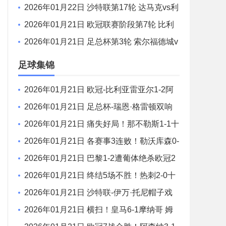
塔萨雷vs马德里竞技 全场录像
2026年01月22日 沙特联第17轮 达马克vs利
雅得胜利 全场录像
2026年01月21日 欧冠联赛阶段第7轮 比利
亚雷亚尔vs阿贾克斯 全场录像
2026年01月21日 足总杯第3轮 索尔福德城v
s斯文登 全场录像
足球集锦
2026年01月21日 欧冠-比利亚雷亚尔1-2阿
贾克斯 7轮不胜仅积1分列倒数第二
2026年01月21日 足总杯-瑞恩·格雷顿双响
索尔福德城3-2斯文登晋级将战曼城
2026年01月21日 痛失好局！那不勒斯1-1十
人哥本哈根 麦克托米奈破门德莱尼直红
2026年01月21日 各赛事3连败！勒沃库森0-
2奥林匹亚科斯 药厂17射门+6射正未果
2026年01月21日 巴黎1-2遭葡体绝杀欧冠2
轮不胜 巴黎3进球被吹苏亚雷斯双响+绝杀
2026年01月21日 终结5场不胜！热刺2-0十
人多特位居欧冠第四 罗梅罗、索兰克破门
2026年01月21日 沙特联-伊万·托尼帽子戏
法 吉达国民4-1赛哈特海湾
2026年01月21日 横扫！皇马6-1摩纳哥 姆