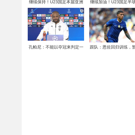
继续保持！U23国足本届亚洲
继续加油！U23国足半
杯435分钟1球未丢，仍保持0
超6成传球数多130，多
失球纪录
在替补席
孔帕尼：不能以夺冠来判定一
跟队：恩佐回归训练，
位教练优秀，也不能以降级判
法确定能否出战欧冠对
定他糟糕
斯