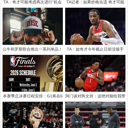
TA：奇才可能考虑再次进行“机会
TA记者：如果价格合适 奇才可能
主义”的交易 类似此前得到吹杨
会去考虑交易得到锡安
公牛和罗斯联合推出一系列单品！
TA：如奇才今年截止日前没接手
将在球衣退役当天发售
垃圾合同 他们将在自由市场找内
线
本赛季总决赛日程安排：G1将在6
阿门谈对阵文班：这绝对能给我带
月4日开打 最迟6月20日结束
来动力 但同时我只想赢球