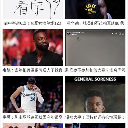
命中率超6成！合肥女篮单场123
霍华德：球员们不该相互贬低 我
分创纪录 刷新联赛近12年单场新
们都知道这一路走来有多不容易
高
韦德：当年把奥运铜牌送人了我真
到底参不参加扣篮大赛？埃奇库姆
的很蠢 当时我们被灌输唯金牌论
刚又发文：我和马克西可能会参加
字母：和主场球迷互嘘因今年很享
没啥大事！巴特勒还有心情玩梗：
受当反派 不知道能否留队
只是全身酸痛 我很快就会回来！