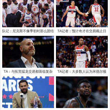
队记：尼克斯不像季初时那么团结
TA记者：预计奇才在交易截止日
球员没完全接受面包体系的角色
前会继续活跃 他们愿意接手大合
同
TA：与拓荒猛龙交易都面临复杂
TA记者：大多数人认为米德尔顿
情况 他们想清薪资空间且提高战
最可能截止日后留队 成为买断候
力
选