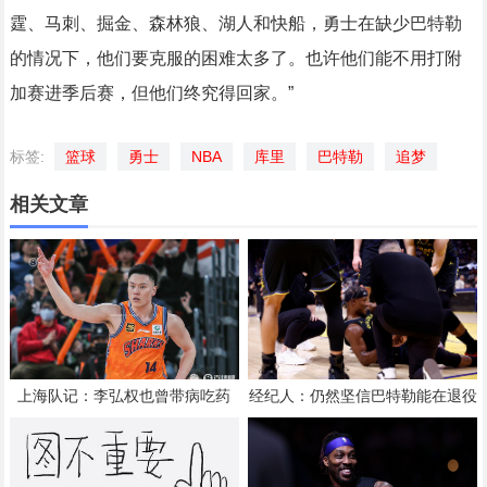
霆、马刺、掘金、森林狼、湖人和快船，勇士在缺少巴特勒
的情况下，他们要克服的困难太多了。也许他们能不用打附
加赛进季后赛，但他们终究得回家。”
标签:
篮球
勇士
NBA
库里
巴特勒
追梦
相关文章
上海队记：李弘权也曾带病吃药
经纪人：仍然坚信巴特勒能在退役
坚持打完了山西和广东的两连客
前拿到总冠军 他会迎接挑战！