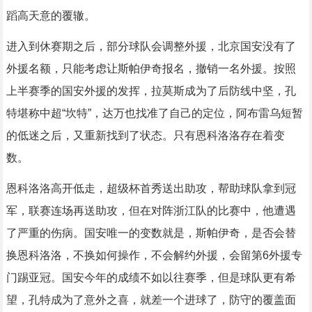
蹈高天意的覆辙。
进入到休赛期之后，部分球队会调整外援，北京国安没有了
外援名额，只能考虑让斯帕伊奇报名，撤销一名外援。按照
上半赛季的国安外援的发挥，拉莫斯成为了后防线中坚，孔
特堪称中超“坎特”，达万也找准了自己的定位，阿布雷乌短暂
的低迷之后，又重新找到了状态。只有恩科洛洛存在着变
数。
恩科洛洛高开低走，超级杯首秀送出助攻，帮助球队拿到冠
军，联赛连场再送助攻，但在对阵浙江队的比赛中，他遭遇
了严重的伤病。国安唯一的变数就是，斯帕伊奇，是否会替
换恩科洛洛，不换如何操作，不会解约外援，会留第6外援专
门踢亚冠。国安今年的成绩不如以往赛季，但是球队更有希
望，孔特成为了意外之喜，就差一个进球了，防守的覆盖面