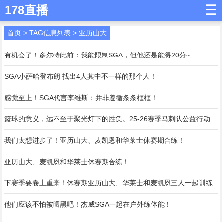
☰
178直播
首页
> TAG信息列表 > 亚历山大
有机会了！多尔特此前：我能限制SGA，但他还是能得20分~
SGA小萨哈登布朗 找出4人其中不一样的那个人！
感觉至上！SGA代言李维斯：并非遵循条条框框！
篮球的意义，远不至于聚光灯下的胜负。25-26赛季马刺队公益行动
我们太想进步了！亚历山大、麦凯恩和华莱士休赛期合练！
亚历山大、麦凯恩和华莱士休赛期合练！
下赛季要卷土重来！休赛期亚历山大、华莱士和麦凯恩三人一起训练
他们应该不怕被晒黑吧！杰威SGA一起在户外练体能！