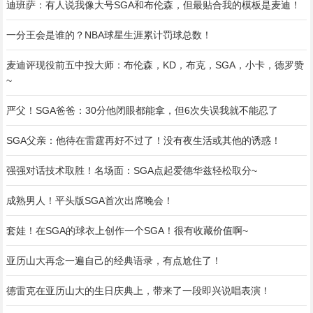
迪班萨：有人说我像大号SGA和布伦森，但最贴合我的模板是麦迪！
一分王会是谁的？NBA球星生涯累计罚球总数！
麦迪评现役前五中投大师：布伦森，KD，布克，SGA，小卡，德罗赞
~
严父！SGA爸爸：30分他闭眼都能拿，但6次失误我就不能忍了
SGA父亲：他待在雷霆再好不过了！没有夜生活或其他的诱惑！
强强对话技术取胜！名场面：SGA点起爱德华兹轻松取分~
成熟男人！平头版SGA首次出席晚会！
套娃！在SGA的球衣上创作一个SGA！很有收藏价值啊~
亚历山大再念一遍自己的经典语录，有点尬住了！
德雷克在亚历山大的生日庆典上，带来了一段即兴说唱表演！