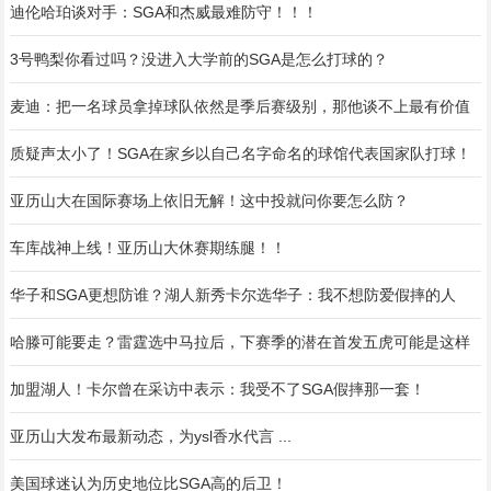
迪伦哈珀谈对手：SGA和杰威最难防守！！！
3号鸭梨你看过吗？没进入大学前的SGA是怎么打球的？
麦迪：把一名球员拿掉球队依然是季后赛级别，那他谈不上最有价值
质疑声太小了！SGA在家乡以自己名字命名的球馆代表国家队打球！
亚历山大在国际赛场上依旧无解！这中投就问你要怎么防？
车库战神上线！亚历山大休赛期练腿！！
华子和SGA更想防谁？湖人新秀卡尔选华子：我不想防爱假摔的人
哈滕可能要走？雷霆选中马拉后，下赛季的潜在首发五虎可能是这样
加盟湖人！卡尔曾在采访中表示：我受不了SGA假摔那一套！
亚历山大发布最新动态，为ysl香水代言 ...
美国球迷认为历史地位比SGA高的后卫！