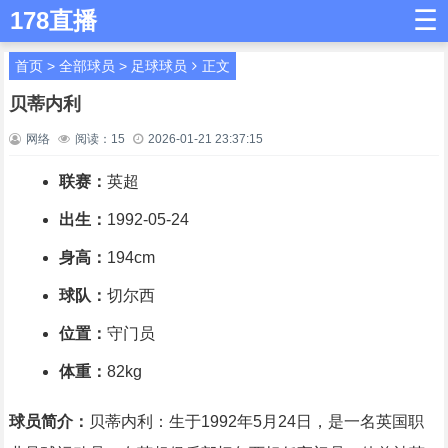
☰
178直播
首页
>
全部球员
>
足球球员
正文
贝蒂内利
网络
阅读：
15
2026-01-21 23:37:15
联赛：
英超
出生：
1992-05-24
身高：
194cm
球队：
切尔西
位置：
守门员
体重：
82kg
球员简介：
贝蒂内利：生于1992年5月24日，是一名英国职