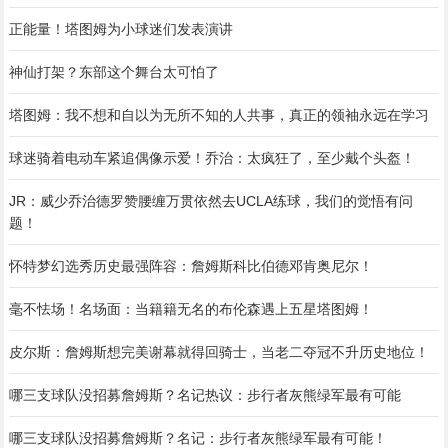
正能量！塔图姆为小球迷们发表演讲
神仙打架？东部这个舞台太可怕了
塔图姆：我不想和自以为无所不知的人共事，真正的领袖永远在学习
球迷骑着电动车紧追偶像示爱！乔治：太疯狂了，至少戴个头盔！
JR：威少乔治德罗赞腰缠万贯依然去UCLA练球，我们的觉悟有问
题！
怀特梦幻选秀历史最强阵容：詹姆斯科比伯德邓肯奥尼尔！
毫不怯场！名场面：当籍籍无名的布伦森遇上五星塔图姆！
皮尔斯：詹姆斯想完美谢幕就得回骑士，当老二夺冠不升历史地位！
哪三支球队没招募詹姆斯？名记热议：步行者灰熊绿军最有可能
哪三支球队没招募詹姆斯？名记：步行者灰熊绿军最有可能！