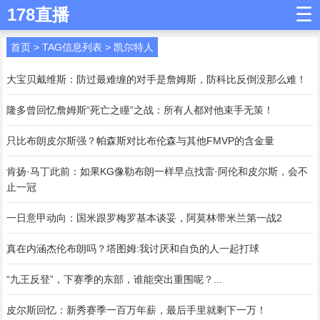
☰
178直播
首页
> TAG信息列表 > 凯尔特人
大宝贝戴维斯：防过最难缠的对手是詹姆斯，防科比反倒没那么难！
隆多曾回忆詹姆斯“死亡之瞳”之战：所有人都对他束手无策！
只比布朗皮尔斯强？帕森斯对比布伦森与其他FMVP的含金量
肯扬·马丁此前：如果KG像勒布朗一样早点找雷·阿伦和皮尔斯，会不
止一冠
一日意甲动向：国米跟罗梅罗基本谈妥，阿莫林带米兰第一战2
真在内涵杰伦布朗吗？塔图姆:我讨厌和自负的人一起打球
“九王反登”，下赛季的东部，谁能突出重围呢？...
皮尔斯回忆：新秀赛季一百万年薪，最后手里就剩下一万！