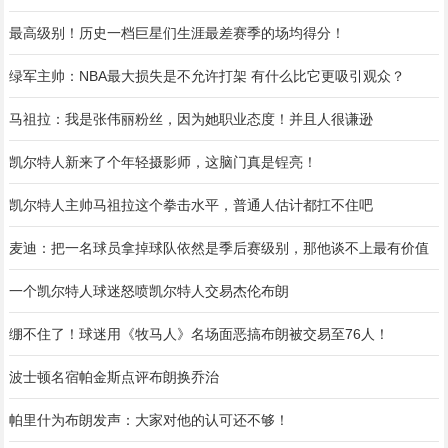
最高级别！历史一档巨星们生涯最差赛季的场均得分！
绿军主帅：NBA最大损失是不允许打架 有什么比它更吸引观众？
马祖拉：我是张伟丽粉丝，因为她职业态度！并且人很谦逊
凯尔特人新来了个年轻摄影师，这脑门真是锃亮！
凯尔特人主帅马祖拉这个拳击水平，普通人估计都扛不住吧
麦迪：把一名球员拿掉球队依然是季后赛级别，那他谈不上最有价值
一个凯尔特人球迷怒喷凯尔特人交易杰伦布朗
绷不住了！球迷用《牧马人》名场面恶搞布朗被交易至76人！
波士顿名宿帕金斯点评布朗换乔治
帕里什为布朗发声：大家对他的认可还不够！