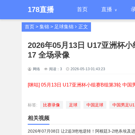
178直播
首页
直播
首页
>
集锦
>
足球集锦
正文
2026年05月13日 U17亚洲
17 全场录像
网络
阅读：
3
2026-05-13 01:43:23
[咪咕] 05月13日 U17亚洲杯小组赛B组第3轮 中国
标签:
比赛录像
足球
中国足球
中国男足U1
相关视频
2026年07月08日 让2追3绝地逆转！阿根廷3-2绝杀埃