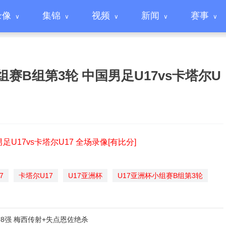
录像
集锦
视频
新闻
赛事
杯小组赛B组第3轮 中国男足U17vs卡塔尔U
男足U17vs卡塔尔U17 全场录像[有比分]
7
卡塔尔U17
U17亚洲杯
U17亚洲杯小组赛B组第3轮
及进8强 梅西传射+失点恩佐绝杀