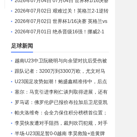
大利亚 澳大利亚119分钟换门将埃及4罚全中
2026年07月04日 07月04日 世界杯1/16决赛
澳大利亚vs埃及 进球视频
2026年07月02日 艰难过关！英格兰2-1逆转
民主刚果晋级16强 凯恩双响+绝杀
2026年07月02日 世界杯1/16决赛 英格兰vs
民主刚果 全场录像
2026年07月01日 绝杀晋级16强！挪威2-1
科特迪瓦将战巴西 哈兰德绝杀努萨世界波
足球新闻
越南U23中卫阮晓明与向余望对抗后受伤被
换下，阮德英替补登场
跟队记者：3200万到3300万欧，尤文对马
特塔的第二份报价仍遭拒绝
U23国足攻势如潮！鲍盛鑫精准传中，后点
的杨希没有顶到皮球
塞尔：马竞引进李刚仁谈判取得进展，还有
意埃德森和若昂·戈麦斯
罗马诺：佛罗伦萨已报价布拉加后卫尼亚凯
特，方案租借+买断选项
帕夫洛维奇：会全力保住积分榜榜首位置；
格雷茨卡是我的支柱
李昊快发遭对手阻挡，裁判吹罚犯规，对手
吃到一张黄牌
半场-U23国足暂0-0越南 李昊救险+造黄牌