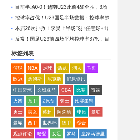
国足控球超6成+4射0正
目前半场0-0！越南U23此前4战全胜，3场
比赛上半场进球
控球率占优！U23国足半场数据：控球率超
6成，射门4-3，射正0-2
本届26次扑救！李昊上半场飞扑任意球+出
击化解险情 还造对手一黄
反常！国足U23前四场平均控球率37%，目
前半场控球率高达64%
标签列表
篮球
NBA
足球
话题
湖人
马刺
欧冠
詹姆斯
尼克斯
消息资讯
中国篮球
文班亚马
CBA
比赛
雷霆
火箭
意甲
Z原创
骑士
比赛集锦
勇士
美女
英超
阿森纳
球员
曼联
曼城
西甲
世界杯
德甲
综合
观点评论
哈登
女足
罗马
皇家马德里