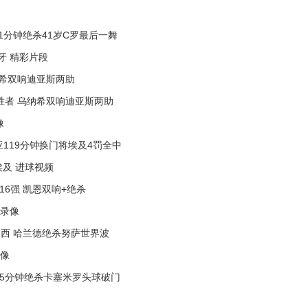
91分钟绝杀41岁C罗最后一舞
班牙 精彩片段
乌纳希双响迪亚斯两助
圭胜者 乌纳希双响迪亚斯两助
像
利亚119分钟换门将埃及4罚全中
s埃及 进球视频
16强 凯恩双响+绝杀
场录像
战巴西 哈兰德绝杀努萨世界波
录像
内利95分钟绝杀卡塞米罗头球破门