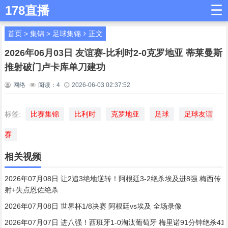
☰
178直播
首页
>
集锦
>
足球集锦
正文
2026年06月03日 友谊赛-比利时2-0克罗地亚 蒂莱曼斯
推射破门卢卡库单刀建功
网络
阅读：
4
2026-06-03 02:37:52
标签:
比赛集锦
比利时
克罗地亚
足球
足球友谊
赛
相关视频
2026年07月08日 让2追3绝地逆转！阿根廷3-2绝杀埃及进8强 梅西传
射+失点恩佐绝杀
2026年07月08日 世界杯1/8决赛 阿根廷vs埃及 全场录像
2026年07月07日 进八强！西班牙1-0淘汰葡萄牙 梅里诺91分钟绝杀41