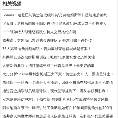
相关视频
Shams：哈登已与骑士达成续约共识 待詹姆斯等引援结束后签约
字母哥：退役后想做全职奶爸 也可能执教NBA球队或当个投资人
一个凯尔特人球迷怒喷凯尔特人交易杰伦布朗
杰弗森：詹姆斯已告诉我会去哪队 还特意叮嘱不许外传
76人高管向詹姆斯喊话：若为赢球夺冠费城就是答案！
外网网友热议詹姆斯晒训练：吐槽41岁频繁发动态博关注
火箭新秀桑顿：把打篮球当成工作真是世界上最美好的事
大史分析Shams爆料詹姆斯三大下家：骑士热火76人！预测是骑士！
詹姆斯下一站勇士？峰哥大胆预测，因商业布局在加州及库里兄弟情
通过盲盒抽取球员组建球队，现代篮球规则下，哪队会获得胜利？
安东尼在采访中对比了勒布朗·詹姆斯和科比·布莱恩特的领导风格
阿里纳斯在节目中详细讲述了前助理如何在10年间悄悄偷走他700万
杰弗森认为魔术师约翰逊是湖人队史最佳球员，在扩张年代至关重要