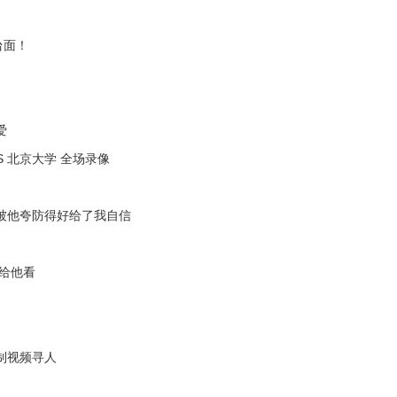
台面！
爱
S 北京大学 全场录像
被他夸防得好给了我自信
克给他看
制视频寻人