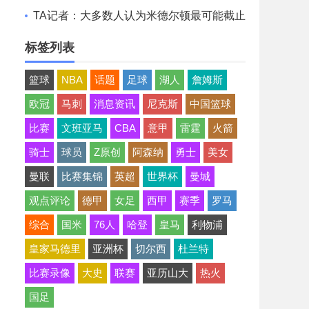
想清薪资空间且提高战力
TA记者：大多数人认为米德尔顿最可能截止
日后留队 成为买断候选
标签列表
篮球
NBA
话题
足球
湖人
詹姆斯
欧冠
马刺
消息资讯
尼克斯
中国篮球
比赛
文班亚马
CBA
意甲
雷霆
火箭
骑士
球员
Z原创
阿森纳
勇士
美女
曼联
比赛集锦
英超
世界杯
曼城
观点评论
德甲
女足
西甲
赛季
罗马
综合
国米
76人
哈登
皇马
利物浦
皇家马德里
亚洲杯
切尔西
杜兰特
比赛录像
大史
联赛
亚历山大
热火
国足