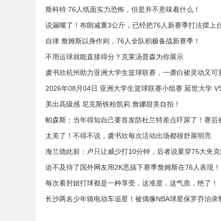
斯科特:76人纸面实力恐怖，但是并不意味着什么！
说漏嘴了！布朗减重3公斤，已经把76人新赛季打法摆上
自律 詹姆斯以身作则，76人全队积极备战新赛季！
不用运球就能直接得分？克莱汤普森为你展示
虞书欣杭州助力亚洲大学生篮球联赛，一袭白裙灵动又可
2026年08月04日 亚洲大学生篮球联赛小组赛 延世大学 V
美出高级感 尼克斯铁粉凯莉.詹娜甜美自拍！
帕森斯：当年得知自己要首发防杜兰特差点吓尿了！赛后
太美了！不得不说，虞书欣每次活动出场都很舒展明亮
海兰德此前：卢只让威少打10分钟，后者说要穿75大夹
迫不及待了国外网友用2K恶搞下赛季詹姆斯在76人表现！
每次看肘姐打球都是一种享受，这准度，这气质，绝了！
长沙两名少年骑电动车追星！被偶像NBA球星保罗乔治录