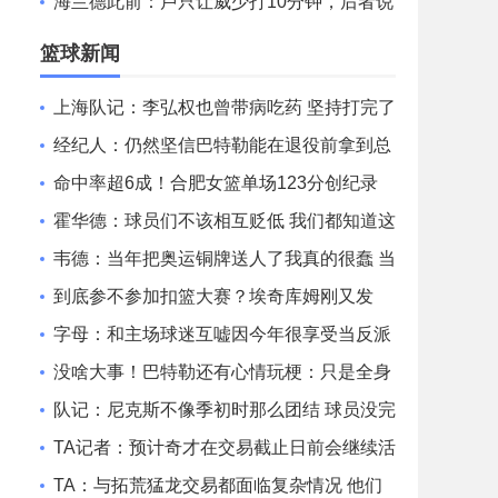
很舒展明亮
海兰德此前：卢只让威少打10分钟，后者说
要穿75大夹克给他看
篮球新闻
上海队记：李弘权也曾带病吃药 坚持打完了
山西和广东的两连客
经纪人：仍然坚信巴特勒能在退役前拿到总
冠军 他会迎接挑战！
命中率超6成！合肥女篮单场123分创纪录
刷新联赛近12年单场新高
霍华德：球员们不该相互贬低 我们都知道这
一路走来有多不容易
韦德：当年把奥运铜牌送人了我真的很蠢 当
时我们被灌输唯金牌论
到底参不参加扣篮大赛？埃奇库姆刚又发
文：我和马克西可能会参加
字母：和主场球迷互嘘因今年很享受当反派
不知道能否留队
没啥大事！巴特勒还有心情玩梗：只是全身
酸痛 我很快就会回来！
队记：尼克斯不像季初时那么团结 球员没完
全接受面包体系的角色
TA记者：预计奇才在交易截止日前会继续活
跃 他们愿意接手大合同
TA：与拓荒猛龙交易都面临复杂情况 他们