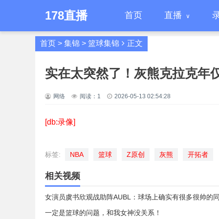
178直播
首页
直播
首页
>
集锦
>
篮球集锦
正文
实在太突然了！灰熊克拉克年仅
网络
阅读：
1
2026-05-13 02:54:28
[db:录像]
标签:
NBA
篮球
Z原创
灰熊
开拓者
相关视频
女演员虞书欣观战助阵AUBL：球场上确实有很多很帅的
一定是篮球的问题，和我女神没关系！