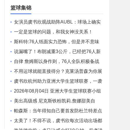
场录像
篮球集锦
女演员虞书欣观战助阵AUBL：球场上确实
有很多很帅的同学
一定是篮球的问题，和我女神没关系！
斯科特:76人纸面实力恐怖，但是并不意味
着什么！
说漏嘴了！布朗减重3公斤，已经把76人新
赛季打法摆上台面！
自律 詹姆斯以身作则，76人全队积极备战
新赛季！
不用运球就能直接得分？克莱汤普森为你展
示
虞书欣杭州助力亚洲大学生篮球联赛，一袭
白裙灵动又可爱
2026年08月04日 亚洲大学生篮球联赛小组
赛 延世大学 VS 北京大学 全场录像
美出高级感 尼克斯铁粉凯莉.詹娜甜美自
拍！
帕森斯：当年得知自己要首发防杜兰特差点
吓尿了！赛后被他夸防得好给了我自信
太美了！不得不说，虞书欣每次活动出场都