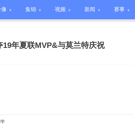
录像
集锦
视频
新闻
赛事
19年夏联MVP&与莫兰特庆祝
同学