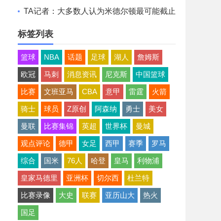
想清薪资空间且提高战力
TA记者：大多数人认为米德尔顿最可能截止
日后留队 成为买断候选
标签列表
篮球
NBA
话题
足球
湖人
詹姆斯
欧冠
马刺
消息资讯
尼克斯
中国篮球
比赛
文班亚马
CBA
意甲
雷霆
火箭
骑士
球员
Z原创
阿森纳
勇士
美女
曼联
比赛集锦
英超
世界杯
曼城
观点评论
德甲
女足
西甲
赛季
罗马
综合
国米
76人
哈登
皇马
利物浦
皇家马德里
亚洲杯
切尔西
杜兰特
比赛录像
大史
联赛
亚历山大
热火
国足