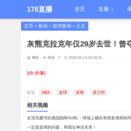
178直播
首页
直播
首页
>
集锦
>
篮球集锦
正文
灰熊克拉克年仅29岁去世！曾夺
网络
阅读：
1
2026-05-13 02:34:31
[db:录像]
标签:
NBA
篮球
灰熊
莫兰特
相关视频
女演员虞书欣观战助阵AUBL：球场上确实有很多很帅的
一定是篮球的问题，和我女神没关系！