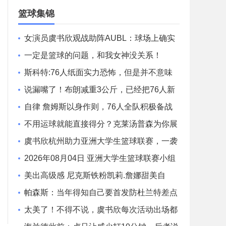
场录像
篮球集锦
女演员虞书欣观战助阵AUBL：球场上确实
有很多很帅的同学
一定是篮球的问题，和我女神没关系！
斯科特:76人纸面实力恐怖，但是并不意味
着什么！
说漏嘴了！布朗减重3公斤，已经把76人新
赛季打法摆上台面！
自律 詹姆斯以身作则，76人全队积极备战
新赛季！
不用运球就能直接得分？克莱汤普森为你展
示
虞书欣杭州助力亚洲大学生篮球联赛，一袭
白裙灵动又可爱
2026年08月04日 亚洲大学生篮球联赛小组
赛 延世大学 VS 北京大学 全场录像
美出高级感 尼克斯铁粉凯莉.詹娜甜美自
拍！
帕森斯：当年得知自己要首发防杜兰特差点
吓尿了！赛后被他夸防得好给了我自信
太美了！不得不说，虞书欣每次活动出场都