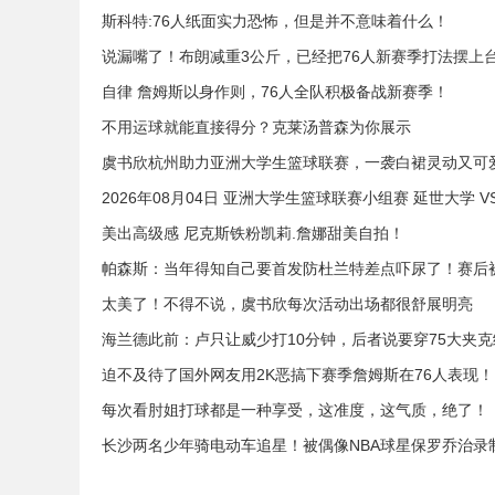
斯科特:76人纸面实力恐怖，但是并不意味着什么！
说漏嘴了！布朗减重3公斤，已经把76人新赛季打法摆上
自律 詹姆斯以身作则，76人全队积极备战新赛季！
不用运球就能直接得分？克莱汤普森为你展示
虞书欣杭州助力亚洲大学生篮球联赛，一袭白裙灵动又可
2026年08月04日 亚洲大学生篮球联赛小组赛 延世大学 V
美出高级感 尼克斯铁粉凯莉.詹娜甜美自拍！
帕森斯：当年得知自己要首发防杜兰特差点吓尿了！赛后
太美了！不得不说，虞书欣每次活动出场都很舒展明亮
海兰德此前：卢只让威少打10分钟，后者说要穿75大夹
迫不及待了国外网友用2K恶搞下赛季詹姆斯在76人表现！
每次看肘姐打球都是一种享受，这准度，这气质，绝了！
长沙两名少年骑电动车追星！被偶像NBA球星保罗乔治录