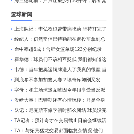
很舒展明亮
海兰德此前：卢只让威少打10分钟，后者说
要穿75大夹克给他看
篮球新闻
上海队记：李弘权也曾带病吃药 坚持打完了
山西和广东的两连客
经纪人：仍然坚信巴特勒能在退役前拿到总
冠军 他会迎接挑战！
命中率超6成！合肥女篮单场123分创纪录
刷新联赛近12年单场新高
霍华德：球员们不该相互贬低 我们都知道这
一路走来有多不容易
韦德：当年把奥运铜牌送人了我真的很蠢 当
时我们被灌输唯金牌论
到底参不参加扣篮大赛？埃奇库姆刚又发
文：我和马克西可能会参加
字母：和主场球迷互嘘因今年很享受当反派
不知道能否留队
没啥大事！巴特勒还有心情玩梗：只是全身
酸痛 我很快就会回来！
队记：尼克斯不像季初时那么团结 球员没完
全接受面包体系的角色
TA记者：预计奇才在交易截止日前会继续活
跃 他们愿意接手大合同
TA：与拓荒猛龙交易都面临复杂情况 他们