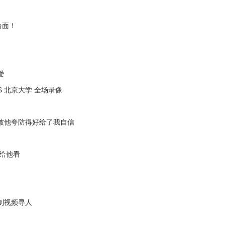
台面！
爱
S 北京大学 全场录像
被他夸防得好给了我自信
克给他看
制视频寻人