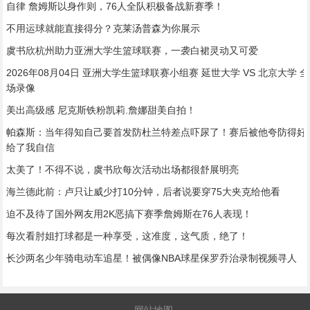
自律 詹姆斯以身作则，76人全队积极备战新赛季！
不用运球就能直接得分？克莱汤普森为你展示
虞书欣杭州助力亚洲大学生篮球联赛，一袭白裙灵动又可爱
2026年08月04日 亚洲大学生篮球联赛小组赛 延世大学 VS 北京大学 全
场录像
美出高级感 尼克斯铁粉凯莉.詹娜甜美自拍！
帕森斯：当年得知自己要首发防杜兰特差点吓尿了！赛后被他夸防得好
给了我自信
太美了！不得不说，虞书欣每次活动出场都很舒展明亮
海兰德此前：卢只让威少打10分钟，后者说要穿75大夹克给他看
迫不及待了国外网友用2K恶搞下赛季詹姆斯在76人表现！
每次看肘姐打球都是一种享受，这准度，这气质，绝了！
长沙两名少年骑电动车追星！被偶像NBA球星保罗乔治录制视频寻人