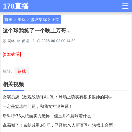
☰
178直播
首页
>
集锦
>
篮球集锦
正文
这个球我笑了一个晚上芳哥...
网络
阅读：
1
2026-06-03 00:14:32
[db:录像]
标签:
篮球
相关视频
女演员虞书欣观战助阵AUBL：球场上确实有很多很帅的同学
一定是篮球的问题，和我女神没关系！
斯科特:76人纸面实力恐怖，但是并不意味着什么！
说漏嘴了！布朗减重3公斤，已经把76人新赛季打法摆上台面！