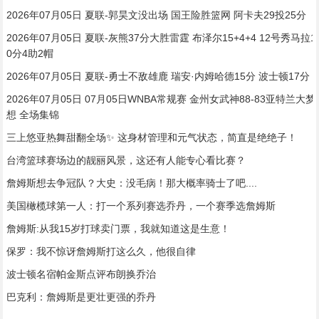
2026年07月05日 夏联-郭昊文没出场 国王险胜篮网 阿卡夫29投25分
2026年07月05日 夏联-灰熊37分大胜雷霆 布泽尔15+4+4 12号秀马拉1
0分4助2帽
2026年07月05日 夏联-勇士不敌雄鹿 瑞安·内姆哈德15分 波士顿17分
2026年07月05日 07月05日WNBA常规赛 金州女武神88-83亚特兰大梦
想 全场集锦
三上悠亚热舞甜翻全场✨ 这身材管理和元气状态，简直是绝绝子！
台湾篮球赛场边的靓丽风景，这还有人能专心看比赛？
詹姆斯想去争冠队？大史：没毛病！那大概率骑士了吧....
美国橄榄球第一人：打一个系列赛选乔丹，一个赛季选詹姆斯
詹姆斯:从我15岁打球卖门票，我就知道这是生意！
保罗：我不惊讶詹姆斯打这么久，他很自律
波士顿名宿帕金斯点评布朗换乔治
巴克利：詹姆斯是更壮更强的乔丹