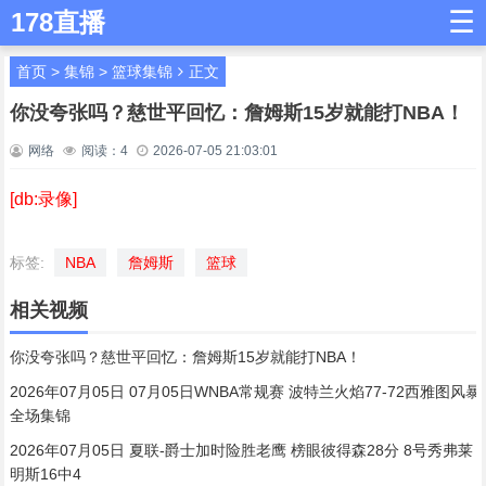
☰
178直播
首页
>
集锦
>
篮球集锦
正文
你没夸张吗？慈世平回忆：詹姆斯15岁就能打NBA！
网络
阅读：
4
2026-07-05 21:03:01
[db:录像]
标签:
NBA
詹姆斯
篮球
相关视频
你没夸张吗？慈世平回忆：詹姆斯15岁就能打NBA！
2026年07月05日 07月05日WNBA常规赛 波特兰火焰77-72西雅图风暴
全场集锦
2026年07月05日 夏联-爵士加时险胜老鹰 榜眼彼得森28分 8号秀弗莱
明斯16中4