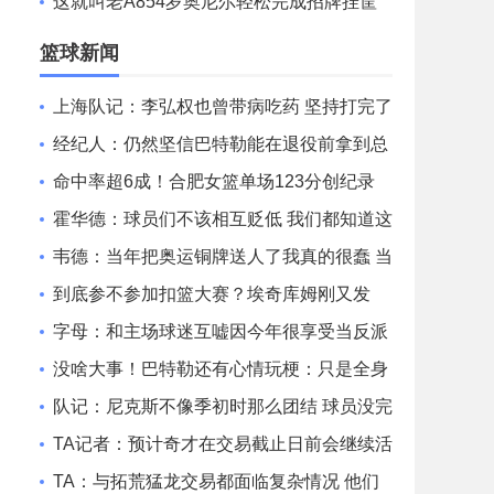
停！
这就叫老A854岁奥尼尔轻松完成招牌挂筐
暴扣！！！
篮球新闻
上海队记：李弘权也曾带病吃药 坚持打完了
山西和广东的两连客
经纪人：仍然坚信巴特勒能在退役前拿到总
冠军 他会迎接挑战！
命中率超6成！合肥女篮单场123分创纪录
刷新联赛近12年单场新高
霍华德：球员们不该相互贬低 我们都知道这
一路走来有多不容易
韦德：当年把奥运铜牌送人了我真的很蠢 当
时我们被灌输唯金牌论
到底参不参加扣篮大赛？埃奇库姆刚又发
文：我和马克西可能会参加
字母：和主场球迷互嘘因今年很享受当反派
不知道能否留队
没啥大事！巴特勒还有心情玩梗：只是全身
酸痛 我很快就会回来！
队记：尼克斯不像季初时那么团结 球员没完
全接受面包体系的角色
TA记者：预计奇才在交易截止日前会继续活
跃 他们愿意接手大合同
TA：与拓荒猛龙交易都面临复杂情况 他们