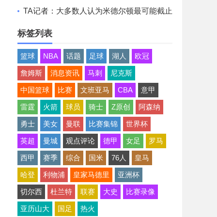
想清薪资空间且提高战力
TA记者：大多数人认为米德尔顿最可能截止
日后留队 成为买断候选
标签列表
篮球
NBA
话题
足球
湖人
欧冠
詹姆斯
消息资讯
马刺
尼克斯
中国篮球
比赛
文班亚马
CBA
意甲
雷霆
火箭
球员
骑士
Z原创
阿森纳
勇士
美女
曼联
比赛集锦
世界杯
英超
曼城
观点评论
德甲
女足
罗马
西甲
赛季
综合
国米
76人
皇马
哈登
利物浦
皇家马德里
亚洲杯
切尔西
杜兰特
联赛
大史
比赛录像
亚历山大
国足
热火