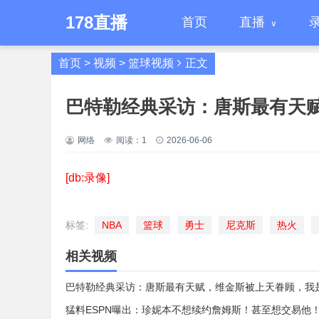
178直播
首页
直播
首页
>
视频
>
篮球视频
正文
巴特勒经典采访：唐斯最有天
网络
阅读：
1
2026-06-06
[db:录像]
标签:
NBA
篮球
勇士
尼克斯
热火
相关视频
巴特勒经典采访：唐斯最有天赋，维金斯被上天眷顾，我
猛料ESPN曝出：珍妮本不想续约詹姆斯！甚至想交易他