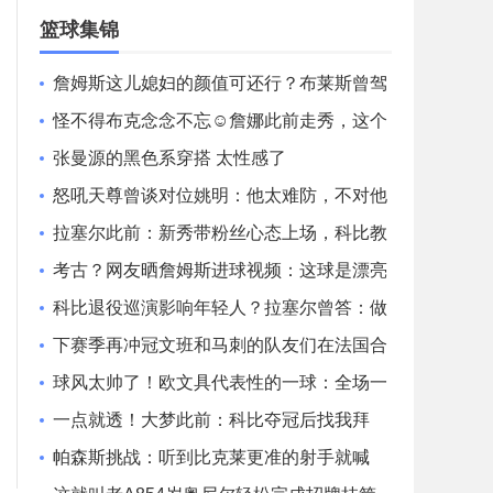
场录像
篮球集锦
詹姆斯这儿媳妇的颜值可还行？布莱斯曾驾
车带女友出去兜风！
怪不得布克念念不忘☺️詹娜此前走秀，这个
好身材真是一览无余~
张曼源的黑色系穿搭 太性感了
怒吼天尊曾谈对位姚明：他太难防，不对他
使点小动作只能当背景板
拉塞尔此前：新秀带粉丝心态上场，科比教
我防守，激活我杀手基因
考古？网友晒詹姆斯进球视频：这球是漂亮
的012还是走步？
科比退役巡演影响年轻人？拉塞尔曾答：做
科比队友比篮球更有意义
下赛季再冲冠文班和马刺的队友们在法国合
练~
球风太帅了！欧文具代表性的一球：全场一
条龙！
一点就透！大梦此前：科比夺冠后找我拜
师，他知道背打有多重要！
帕森斯挑战：听到比克莱更准的射手就喊