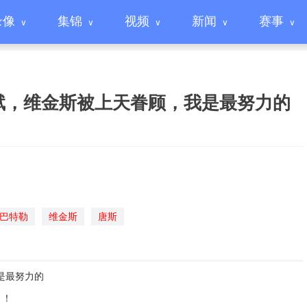
录像
集锦
视频
新闻
赛事
赋，维金斯被上天眷顾，我是最努力的
巴特勒
维金斯
唐斯
是最努力的
！！