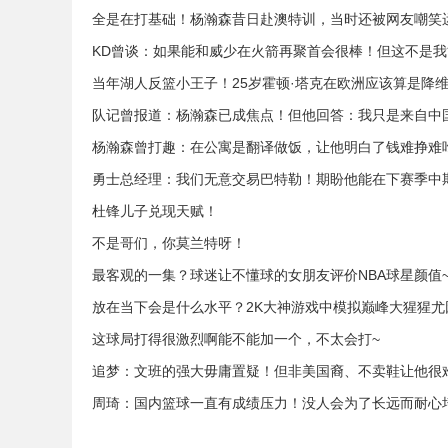
全是在打基础！杨瀚森昔日赴澳特训，当时还被网友嘲笑
KD曾谈：如果能和威少在火箭再聚首会很棒！但这不是
当年湖人反篮小王子！25岁霍顿·塔克在欧洲应该算是降
队记曾报道：杨瀚森已成焦点！但他回答：我只是来自中
杨瀚森曾打趣：在公寓是翻译做饭，让他明白了钱难挣难
勇士总经理：我们无意交易巴特勒！期盼他能在下赛季中
杜锋儿子兑现天赋！
不是哥们，你莫兰特呀！
最客观的一集？球迷让不懂球的女朋友评价NBA球星颜值
放在当下会是什么水平？2K大神游戏中模拟巅峰大猩猩尤
这球局打得很激烈啊能不能加一个，不太会打~
追梦：文班的强大毋庸置疑！但非美国裔、不卖鞋让他很
周琦：国内篮球一直有成绩压力！没人会为了长远而耐心