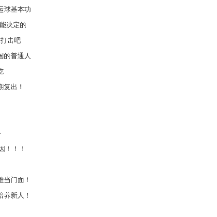
运球基本功
我能决定的
维打击吧
国的普通人
吃
期复出！
~
因！！！
难当门面！
培养新人！