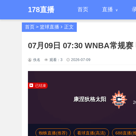
178直播
首页
直播
首页
>
篮球直播
正文
07月09日 07:30 WNBA
佚名
观看：
3
2026-07-09
已结束
康涅狄格太阳
2
蜘蛛直播(推荐)
看球直播(高清)
688直播(