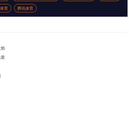
体育
腾讯体育
火焰
水星
想