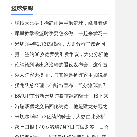
场录像
篮球集锦
球技大比拼！徐静雨用手颠篮球，峰哥看傻
眼了！
库里教学投篮时手要怎么做，一起来学习一
下！
米切尔4年2.73亿续约，大史分析了该合同
对骑士队补强的影响
勇士签约38岁德罗赞引发争议，大史分析他
是否适合勇士？
伦纳德到场出席洛瑞的退役发布会，这个造
型还是非常帅气的！
湖人阵容大换血，与其说是换阵容不如说是
换时代，新赛季拭目以待
猛龙队总经理韦伯斯特宣布，凯尔洛瑞的7
号球衣将在下赛季退役！
B站UP主分析米切尔提前续约骑士，接下来
可能就是哈登了
洛瑞谈猛龙交易回伦纳德：他是猛龙夺冠之
路的第一步
米切尔4年2.73亿续约骑士，大史由此分析
詹姆斯加盟前景
落叶归根！40岁洛瑞7月7日与猛龙签一日合