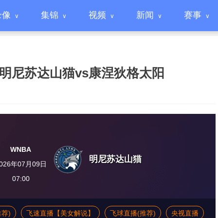
录像
集锦
视频
新闻
赛事
常规赛 明尼苏达山猫vs康涅狄格太阳
WNBA
明尼苏达山猫
026年07月09日
07:00
推荐)
飞速直播【美女解说】
飞球直播(推荐)
央视直播