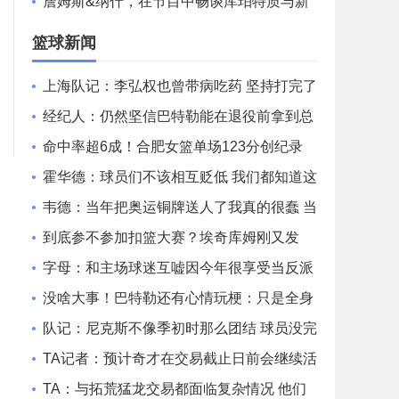
同正式退役。
詹姆斯&纳什，在节目中畅谈库珀特质与新
秀成长心得
篮球新闻
上海队记：李弘权也曾带病吃药 坚持打完了
山西和广东的两连客
经纪人：仍然坚信巴特勒能在退役前拿到总
冠军 他会迎接挑战！
命中率超6成！合肥女篮单场123分创纪录
刷新联赛近12年单场新高
霍华德：球员们不该相互贬低 我们都知道这
一路走来有多不容易
韦德：当年把奥运铜牌送人了我真的很蠢 当
时我们被灌输唯金牌论
到底参不参加扣篮大赛？埃奇库姆刚又发
文：我和马克西可能会参加
字母：和主场球迷互嘘因今年很享受当反派
不知道能否留队
没啥大事！巴特勒还有心情玩梗：只是全身
酸痛 我很快就会回来！
队记：尼克斯不像季初时那么团结 球员没完
全接受面包体系的角色
TA记者：预计奇才在交易截止日前会继续活
跃 他们愿意接手大合同
TA：与拓荒猛龙交易都面临复杂情况 他们