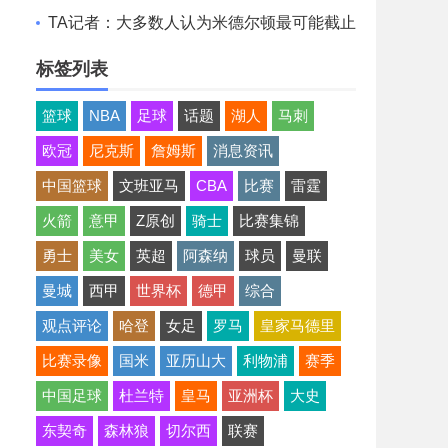
想清薪资空间且提高战力
TA记者：大多数人认为米德尔顿最可能截止
日后留队 成为买断候选
标签列表
篮球
NBA
足球
话题
湖人
马刺
欧冠
尼克斯
詹姆斯
消息资讯
中国篮球
文班亚马
CBA
比赛
雷霆
火箭
意甲
Z原创
骑士
比赛集锦
勇士
美女
英超
阿森纳
球员
曼联
曼城
西甲
世界杯
德甲
综合
观点评论
哈登
女足
罗马
皇家马德里
比赛录像
国米
亚历山大
利物浦
赛季
中国足球
杜兰特
皇马
亚洲杯
大史
东契奇
森林狼
切尔西
联赛