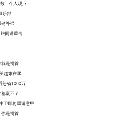
球数、个人观点
俱乐部
重磅补强
劲旅同遭重击
你就是祸首
追英超难在哪
怒省1000万
生都赢不了
亚中卫即将重返意甲
，你是祸首