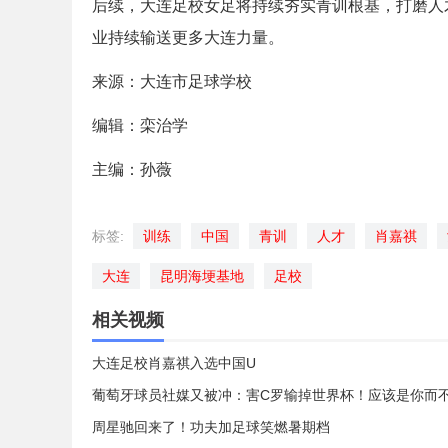
后续，大连足校女足将持续夯实青训根基，打磨人
业持续输送更多大连力量。
来源：大连市足球学校
编辑：栾治学
主编：孙薇
标签:
训练
中国
青训
人才
肖嘉祺
大连
昆明海埂基地
足校
相关视频
大连足校肖嘉祺入选中国U
葡萄牙球员社媒又被冲：害C罗输掉世界杯！应该是你而
周星驰回来了！功夫加足球笑燃暑期档