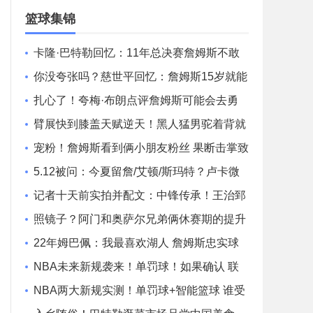
场录像
篮球集锦
卡隆·巴特勒回忆：11年总决赛詹姆斯不敢
投 韦德急坏了
你没夸张吗？慈世平回忆：詹姆斯15岁就能
打NBA！
扎心了！夸梅·布朗点评詹姆斯可能会去勇
士 并对比了乔丹科比
臂展快到膝盖天赋逆天！黑人猛男驼着背就
把卡着的球取了下来
宠粉！詹姆斯看到俩小朋友粉丝 果断击掌致
意
5.12被问：今夏留詹/艾顿/斯玛特？卢卡微
笑：拭目以待
记者十天前实拍并配文：中锋传承！王治郅
亲自教学杨瀚森
照镜子？阿门和奥萨尔兄弟俩休赛期的提升
就是单挑
22年姆巴佩：我最喜欢湖人 詹姆斯忠实球
迷 他是历史最佳之一
NBA未来新规袭来！单罚球！如果确认 联
盟格局大变！？
NBA两大新规实测！单罚球+智能篮球 谁受