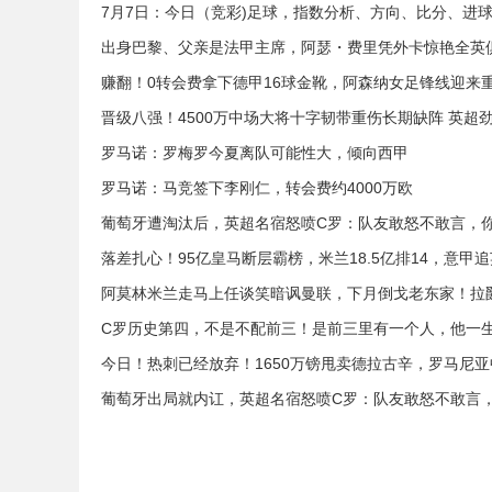
7月7日：今日（竞彩)足球，指数分析、方向、比分、进
出身巴黎、父亲是法甲主席，阿瑟・费里凭外卡惊艳全英
赚翻！0转会费拿下德甲16球金靴，阿森纳女足锋线迎来
晋级八强！4500万中场大将十字韧带重伤长期缺阵 英超
罗马诺：罗梅罗今夏离队可能性大，倾向西甲
罗马诺：马竞签下李刚仁，转会费约4000万欧
葡萄牙遭淘汰后，英超名宿怒喷C罗：队友敢怒不敢言，
落差扎心！95亿皇马断层霸榜，米兰18.5亿排14，意甲
阿莫林米兰走马上任谈笑暗讽曼联，下月倒戈老东家！拉爵
C罗历史第四，不是不配前三！是前三里有一个人，他一
今日！热刺已经放弃！1650万镑甩卖德拉古辛，罗马尼
葡萄牙出局就内讧，英超名宿怒喷C罗：队友敢怒不敢言