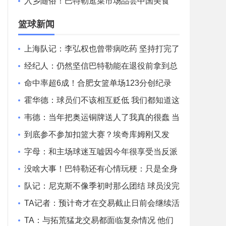
益谁彻底吃亏？
入乡随俗！巴特勒逛菜市场品尝中国美食
篮球新闻
上海队记：李弘权也曾带病吃药 坚持打完了
山西和广东的两连客
经纪人：仍然坚信巴特勒能在退役前拿到总
冠军 他会迎接挑战！
命中率超6成！合肥女篮单场123分创纪录
刷新联赛近12年单场新高
霍华德：球员们不该相互贬低 我们都知道这
一路走来有多不容易
韦德：当年把奥运铜牌送人了我真的很蠢 当
时我们被灌输唯金牌论
到底参不参加扣篮大赛？埃奇库姆刚又发
文：我和马克西可能会参加
字母：和主场球迷互嘘因今年很享受当反派
不知道能否留队
没啥大事！巴特勒还有心情玩梗：只是全身
酸痛 我很快就会回来！
队记：尼克斯不像季初时那么团结 球员没完
全接受面包体系的角色
TA记者：预计奇才在交易截止日前会继续活
跃 他们愿意接手大合同
TA：与拓荒猛龙交易都面临复杂情况 他们