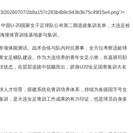
ges03/20260707/2b9a157c283b4b9c943b3b75c49f15e4.png"/>
杯，中国U-20国家女子足球队公布第二期选拔集训名单，大连足校
明海埂体育训练基地参与集训。
专项体能测试、战术合练与队内对抗赛事，全方位考察适龄球
青女足梯队建设。作为大连培养的青年女足小将，肖嘉祺司职
技状态，在层层选拔中脱颖而出，跻身U20女足国青集训大名
球人才培育，搭建系统化青训培养体系，持续为各级国字号女
集训，是大连女足青训工作成果的有力印证，也是球员自身多