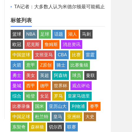
想清薪资空间且提高战力
TA记者：大多数人认为米德尔顿最可能截止
日后留队 成为买断候选
标签列表
篮球
NBA
足球
话题
湖人
马刺
欧冠
尼克斯
詹姆斯
消息资讯
中国篮球
文班亚马
CBA
比赛
雷霆
火箭
意甲
Z原创
骑士
比赛集锦
勇士
美女
英超
阿森纳
球员
曼联
曼城
西甲
德甲
世界杯
观点评论
综合
哈登
女足
罗马
皇家马德里
比赛录像
国米
亚历山大
利物浦
赛季
中国足球
杜兰特
皇马
亚洲杯
大史
东契奇
森林狼
切尔西
联赛