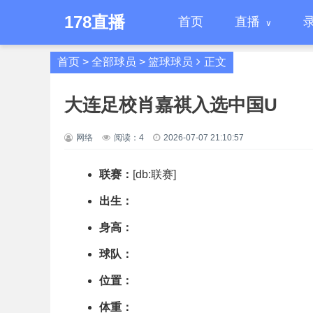
178直播
首页
直播
首页
>
全部球员
>
篮球球员
正文
大连足校肖嘉祺入选中国U
网络
阅读：
4
2026-07-07 21:10:57
联赛：
[db:联赛]
出生：
身高：
球队：
位置：
体重：