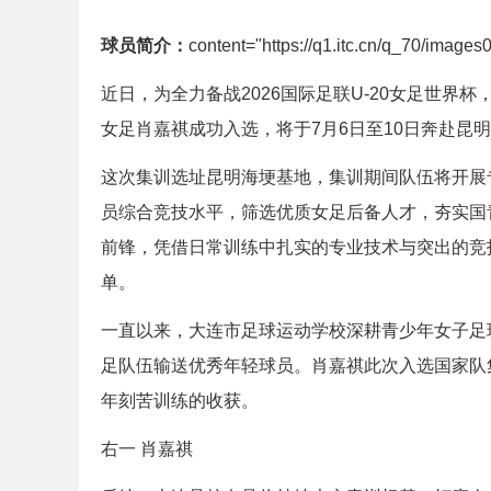
球员简介：
content="https://q1.itc.cn/q_70/ima
近日，为全力备战2026国际足联U-20女足世界
女足肖嘉祺成功入选，将于7月6日至10日奔赴昆
这次集训选址昆明海埂基地，集训期间队伍将开展
员综合竞技水平，筛选优质女足后备人才，夯实国
前锋，凭借日常训练中扎实的专业技术与突出的竞
单。
一直以来，大连市足球运动学校深耕青少年女子足
足队伍输送优秀年轻球员。肖嘉祺此次入选国家队
年刻苦训练的收获。
右一 肖嘉祺